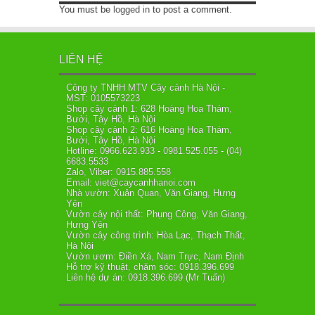
You must be
logged in
to post a comment.
LIÊN HỆ
Công ty TNHH MTV Cây cảnh Hà Nội -
MST: 0105573223
Shop cây cảnh 1: 628 Hoàng Hoa Thám,
Bưởi, Tây Hồ, Hà Nội
Shop cây cảnh 2: 616 Hoàng Hoa Thám,
Bưởi, Tây Hồ, Hà Nội
Hotline: 0966.623.933 - 0981.525.055 - (04)
6683.5533
Zalo, Viber: 0915.885.558
Email: viet@caycanhhanoi.com
Nhà vườn: Xuân Quan, Văn Giang, Hưng
Yên
Vườn cây nội thất: Phụng Công, Văn Giang,
Hưng Yên
Vườn cây công trình: Hòa Lạc, Thạch Thất,
Hà Nội
Vườn ươm: Điền Xá, Nam Trực, Nam Định
Hỗ trợ kỹ thuật, chăm sóc: 0918.396.699
Liên hệ dự án: 0918.396.699 (Mr Tuấn)