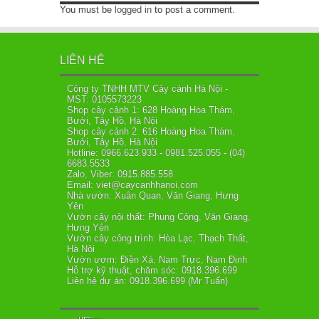
You must be
logged in
to post a comment.
LIÊN HỆ
Công ty TNHH MTV Cây cảnh Hà Nội -
MST: 0105573223
Shop cây cảnh 1: 628 Hoàng Hoa Thám,
Bưởi, Tây Hồ, Hà Nội
Shop cây cảnh 2: 616 Hoàng Hoa Thám,
Bưởi, Tây Hồ, Hà Nội
Hotline: 0966.623.933 - 0981.525.055 - (04)
6683.5533
Zalo, Viber: 0915.885.558
Email: viet@caycanhhanoi.com
Nhà vườn: Xuân Quan, Văn Giang, Hưng
Yên
Vườn cây nội thất: Phụng Công, Văn Giang,
Hưng Yên
Vườn cây công trình: Hòa Lạc, Thạch Thất,
Hà Nội
Vườn ươm: Điền Xá, Nam Trực, Nam Định
Hỗ trợ kỹ thuật, chăm sóc: 0918.396.699
Liên hệ dự án: 0918.396.699 (Mr Tuấn)