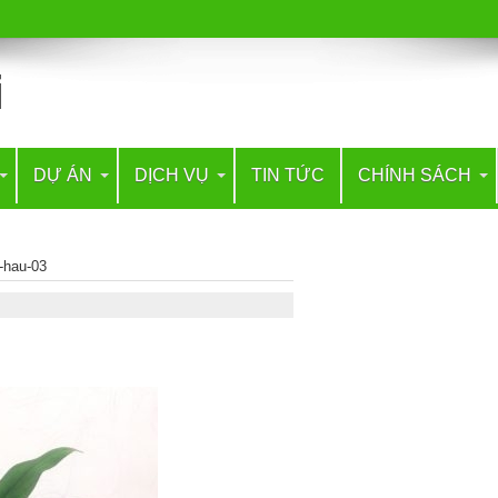
DỰ ÁN
DỊCH VỤ
TIN TỨC
CHÍNH SÁCH
-hau-03