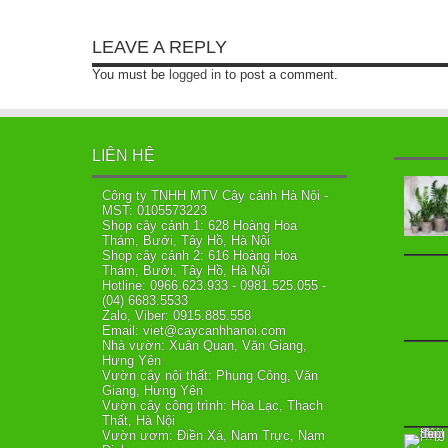
LEAVE A REPLY
You must be
logged in
to post a comment.
LIÊN HỆ
Công ty TNHH MTV Cây cảnh Hà Nội -
MST: 0105573223
Shop cây cảnh 1: 628 Hoàng Hoa
Thám, Bưởi, Tây Hồ, Hà Nội
Shop cây cảnh 2: 616 Hoàng Hoa
Thám, Bưởi, Tây Hồ, Hà Nội
Hotline: 0966.623.933 - 0981.525.055 -
(04) 6683.5533
Zalo, Viber: 0915.885.558
Email: viet@caycanhhanoi.com
Nhà vườn: Xuân Quan, Văn Giang,
Hưng Yên
Vườn cây nội thất: Phụng Công, Văn
Giang, Hưng Yên
Vườn cây công trình: Hòa Lạc, Thạch
Thất, Hà Nội
Vườn ươm: Điền Xá, Nam Trực, Nam