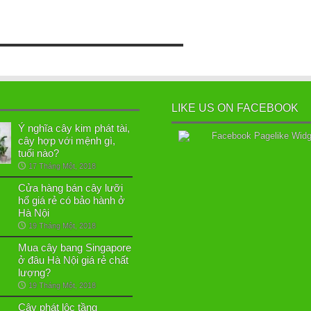
LIKE US ON FACEBOOK
Ý nghĩa cây kim phát tài,
cây hợp với mệnh gì,
tuổi nào?
17 Tháng Một, 2018
Cửa hàng bán cây lưỡi
hổ giá rẻ có bảo hành ở
Hà Nội
19 Tháng Một, 2018
Mua cây bang Singapore
ở đâu Hà Nội giá rẻ chất
lượng?
19 Tháng Một, 2018
Cây phát lộc tầng