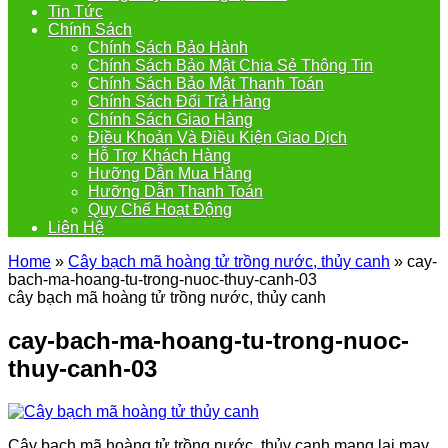
Tin Tức
Chính Sách
Chính Sách Bảo Hành
Chính Sách Bảo Mật Chia Sẻ Thông Tin
Chính Sách Bảo Mật Thanh Toán
Chính Sách Đổi Trả Hàng
Chính Sách Giao Hàng
Điều Khoản Và Điều Kiện Giao Dịch
Hỗ Trợ Khách Hàng
Hưỡng Dẫn Mua Hàng
Hưỡng Dẫn Thanh Toán
Quy Chế Hoạt Động
Liên Hệ
Home
»
Cây bạch mã hoàng tử trồng nước, thủy canh
»
cay-
bach-ma-hoang-tu-trong-nuoc-thuy-canh-03
cây bạch mã hoàng tử trồng nước, thủy canh
cay-bach-ma-hoang-tu-trong-nuoc-
thuy-canh-03
Cây bạch mã hoàng tử trồng nước, thủy canh mang lại may