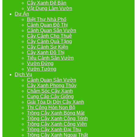
Cây Xanh Để Bàn
Vật Dụng Làm Vườn
Dự Án
Biệt Thự Nhà Phố
Cảnh Quan Đô Thị
Cảnh Quan Sân Vườn
Cây Cảnh Cho Thuê
Cây Cảnh Quà Tặng
Cây Cảnh Sự Kiện
Cây Xanh Đô Thị
Tiểu Cảnh Sân Vườn
Vườn Đứng
Vườn Tường
Dịch Vụ
Cảnh Quan Sân Vườn
Cây Xanh Phong Thủy
Chắm Sóc Cây Xanh
Cung Cấp Cây Giống
Giải Tỏa Di Dời Cây Xanh
Thi Công Hòn Non Bộ
Trồng Cây Xanh Bóng Mát
Trồng Cây Xanh Công Trình
Trồng Cây Xanh Công Viên
Trồng Cây Xanh Đại Thụ
Trồng Cây Xanh Ngoại Thất