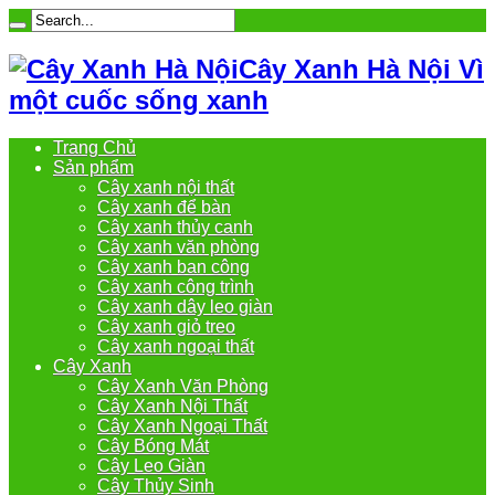
Cây Xanh Hà Nội Vì
một cuốc sống xanh
Trang Chủ
Sản phẩm
Cây xanh nội thất
Cây xanh để bàn
Cây xanh thủy canh
Cây xanh văn phòng
Cây xanh ban công
Cây xanh công trình
Cây xanh dây leo giàn
Cây xanh giỏ treo
Cây xanh ngoại thất
Cây Xanh
Cây Xanh Văn Phòng
Cây Xanh Nội Thất
Cây Xanh Ngoại Thất
Cây Bóng Mát
Cây Leo Giàn
Cây Thủy Sinh