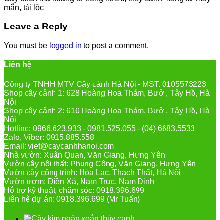
mắn, tài lộc
Leave a Reply
You must be
logged in
to post a comment.
Liên hệ
Công ty TNHH MTV Cây cảnh Hà Nội - MST: 0105573223
Shop cây cảnh 1: 628 Hoàng Hoa Thám, Bưởi, Tây Hồ, Hà
Nội
Shop cây cảnh 2: 616 Hoàng Hoa Thám, Bưởi, Tây Hồ, Hà
Nội
Hotline: 0966.623.933 - 0981.525.055 - (04) 6683.5533
Zalo, Viber: 0915.885.558
Email: viet@caycanhhanoi.com
Nhà vườn: Xuân Quan, Văn Giang, Hưng Yên
Vườn cây nội thất: Phụng Công, Văn Giang, Hưng Yên
Vườn cây công trình: Hòa Lạc, Thạch Thất, Hà Nội
Vườn ươm: Điền Xá, Nam Trực, Nam Định
Hỗ trợ kỹ thuật, chăm sóc: 0918.396.699
Liên hệ dự án: 0918.396.699 (Mr Tuấn)