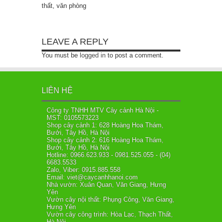
thất, văn phòng
LEAVE A REPLY
You must be
logged in
to post a comment.
LIÊN HỆ
Công ty TNHH MTV Cây cảnh Hà Nội -
MST: 0105573223
Shop cây cảnh 1: 628 Hoàng Hoa Thám,
Bưởi, Tây Hồ, Hà Nội
Shop cây cảnh 2: 616 Hoàng Hoa Thám,
Bưởi, Tây Hồ, Hà Nội
Hotline: 0966.623.933 - 0981.525.055 - (04)
6683.5533
Zalo, Viber: 0915.885.558
Email: viet@caycanhhanoi.com
Nhà vườn: Xuân Quan, Văn Giang, Hưng
Yên
Vườn cây nội thất: Phụng Công, Văn Giang,
Hưng Yên
Vườn cây công trình: Hòa Lạc, Thạch Thất,
Hà Nội