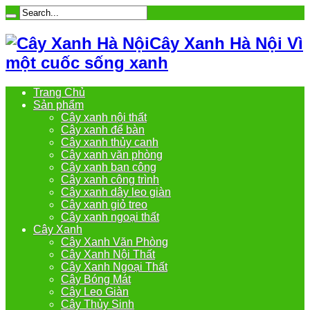
Cây Xanh Hà Nội Vì
một cuốc sống xanh
Trang Chủ
Sản phẩm
Cây xanh nội thất
Cây xanh để bàn
Cây xanh thủy canh
Cây xanh văn phòng
Cây xanh ban công
Cây xanh công trình
Cây xanh dây leo giàn
Cây xanh giỏ treo
Cây xanh ngoại thất
Cây Xanh
Cây Xanh Văn Phòng
Cây Xanh Nội Thất
Cây Xanh Ngoại Thất
Cây Bóng Mát
Cây Leo Giàn
Cây Thủy Sinh