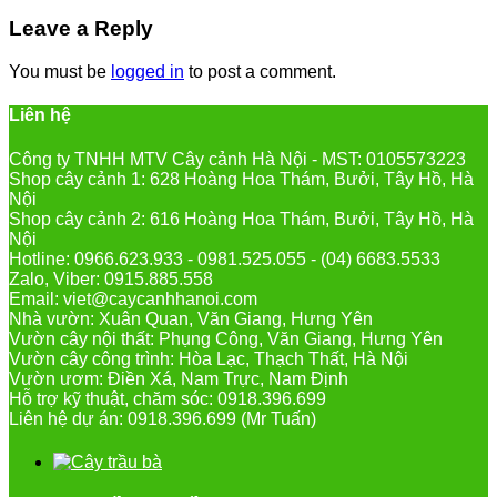
Leave a Reply
You must be
logged in
to post a comment.
Liên hệ
Công ty TNHH MTV Cây cảnh Hà Nội - MST: 0105573223
Shop cây cảnh 1: 628 Hoàng Hoa Thám, Bưởi, Tây Hồ, Hà
Nội
Shop cây cảnh 2: 616 Hoàng Hoa Thám, Bưởi, Tây Hồ, Hà
Nội
Hotline: 0966.623.933 - 0981.525.055 - (04) 6683.5533
Zalo, Viber: 0915.885.558
Email: viet@caycanhhanoi.com
Nhà vườn: Xuân Quan, Văn Giang, Hưng Yên
Vườn cây nội thất: Phụng Công, Văn Giang, Hưng Yên
Vườn cây công trình: Hòa Lạc, Thạch Thất, Hà Nội
Vườn ươm: Điền Xá, Nam Trực, Nam Định
Hỗ trợ kỹ thuật, chăm sóc: 0918.396.699
Liên hệ dự án: 0918.396.699 (Mr Tuấn)