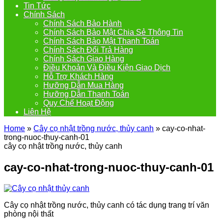
Tin Tức
Chính Sách
Chính Sách Bảo Hành
Chính Sách Bảo Mật Chia Sẻ Thông Tin
Chính Sách Bảo Mật Thanh Toán
Chính Sách Đổi Trả Hàng
Chính Sách Giao Hàng
Điều Khoản Và Điều Kiện Giao Dịch
Hỗ Trợ Khách Hàng
Hưỡng Dẫn Mua Hàng
Hưỡng Dẫn Thanh Toán
Quy Chế Hoạt Động
Liên Hệ
Home
»
Cây cọ nhật trồng nước, thủy canh
»
cay-co-nhat-
trong-nuoc-thuy-canh-01
cây cọ nhật trồng nước, thủy canh
cay-co-nhat-trong-nuoc-thuy-canh-01
Cây cọ nhật trồng nước, thủy canh có tác dụng trang trí văn
phòng nội thất