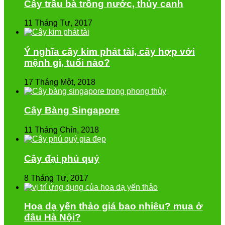
Cây trầu bà trồng nước, thủy canh
11 Tháng Tư, 2017
Ý nghĩa cây kim phát tài, cây hợp với
mệnh gì, tuổi nào?
17 Tháng Một, 2018
Cây Bàng Singapore
11 Tháng Chín, 2018
Cây đại phú quý
8 Tháng Tư, 2017
Hoa dạ yến thảo giá bao nhiêu? mua ở
đâu Hà Nội?