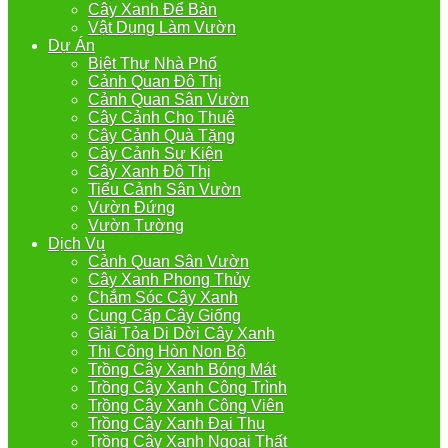
Cây Xanh Để Bàn
Vật Dụng Làm Vườn
Dự Án
Biệt Thự Nhà Phố
Cảnh Quan Đô Thị
Cảnh Quan Sân Vườn
Cây Cảnh Cho Thuê
Cây Cảnh Quà Tặng
Cây Cảnh Sự Kiện
Cây Xanh Đô Thị
Tiểu Cảnh Sân Vườn
Vườn Đứng
Vườn Tường
Dịch Vụ
Cảnh Quan Sân Vườn
Cây Xanh Phong Thủy
Chắm Sóc Cây Xanh
Cung Cấp Cây Giống
Giải Tỏa Di Dời Cây Xanh
Thi Công Hòn Non Bộ
Trồng Cây Xanh Bóng Mát
Trồng Cây Xanh Công Trình
Trồng Cây Xanh Công Viên
Trồng Cây Xanh Đại Thụ
Trồng Cây Xanh Ngoại Thất