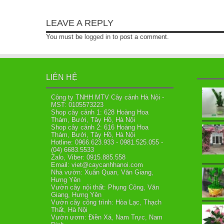
LEAVE A REPLY
You must be
logged in
to post a comment.
LIÊN HỆ
Công ty TNHH MTV Cây cảnh Hà Nội -
MST: 0105573223
Shop cây cảnh 1: 628 Hoàng Hoa
Thám, Bưởi, Tây Hồ, Hà Nội
Shop cây cảnh 2: 616 Hoàng Hoa
Thám, Bưởi, Tây Hồ, Hà Nội
Hotline: 0966.623.933 - 0981.525.055 -
(04) 6683.5533
Zalo, Viber: 0915.885.558
Email: viet@caycanhhanoi.com
Nhà vườn: Xuân Quan, Văn Giang,
Hưng Yên
Vườn cây nội thất: Phụng Công, Văn
Giang, Hưng Yên
Vườn cây công trình: Hòa Lạc, Thạch
Thất, Hà Nội
Vườn ươm: Điền Xá, Nam Trực, Nam