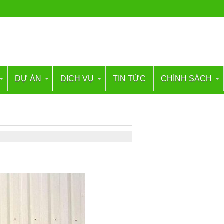
DỰ ÁN
DỊCH VỤ
TIN TỨC
CHÍNH SÁCH