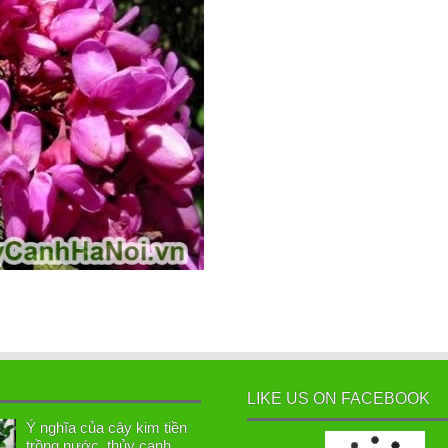
LIKE US ON FACEBOOK
Ý nghĩa của cây kim tiền
trồng nước, thủy canh