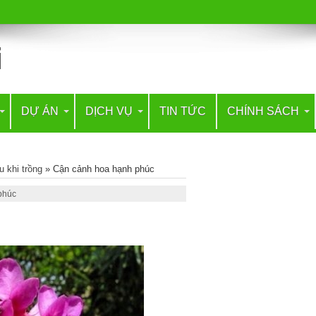
DỰ ÁN
DỊCH VỤ
TIN TỨC
CHÍNH SÁCH
 khi trồng
»
Cận cảnh hoa hạnh phúc
phúc