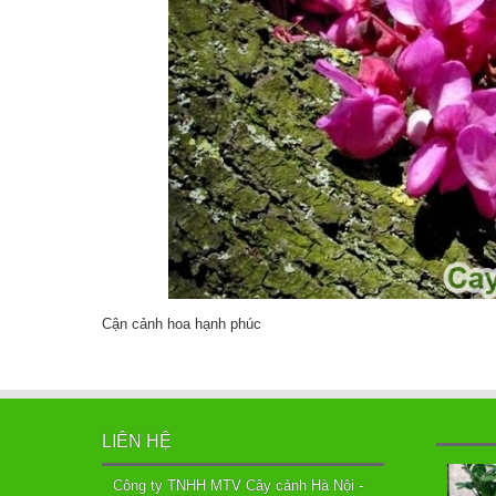
Cận cảnh hoa hạnh phúc
LIÊN HỆ
Công ty TNHH MTV Cây cảnh Hà Nội -