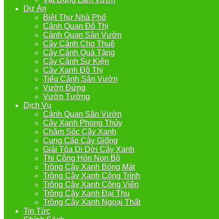
Dự Án
Biệt Thự Nhà Phố
Cảnh Quan Đô Thị
Cảnh Quan Sân Vườn
Cây Cảnh Cho Thuê
Cây Cảnh Quà Tặng
Cây Cảnh Sự Kiện
Cây Xanh Đô Thị
Tiểu Cảnh Sân Vườn
Vườn Đứng
Vườn Tường
Dịch Vụ
Cảnh Quan Sân Vườn
Cây Xanh Phong Thủy
Chắm Sóc Cây Xanh
Cung Cấp Cây Giống
Giải Tỏa Di Dời Cây Xanh
Thi Công Hòn Non Bộ
Trồng Cây Xanh Bóng Mát
Trồng Cây Xanh Công Trình
Trồng Cây Xanh Công Viên
Trồng Cây Xanh Đại Thụ
Trồng Cây Xanh Ngoại Thất
Tin Tức