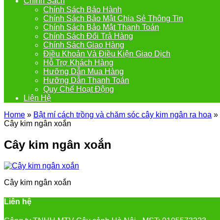
Chính Sách
Chính Sách Bảo Hành
Chính Sách Bảo Mật Chia Sẻ Thông Tin
Chính Sách Bảo Mật Thanh Toán
Chính Sách Đổi Trả Hàng
Chính Sách Giao Hàng
Điều Khoản Và Điều Kiện Giao Dịch
Hỗ Trợ Khách Hàng
Hưỡng Dẫn Mua Hàng
Hưỡng Dẫn Thanh Toán
Quy Chế Hoạt Động
Liên Hệ
Home
»
Bật mí cách trồng và chăm sóc cây kim ngân ra hoa
»
Cây kim ngân xoắn
Cây kim ngân xoắn
Cây kim ngân xoắn
Liên hệ