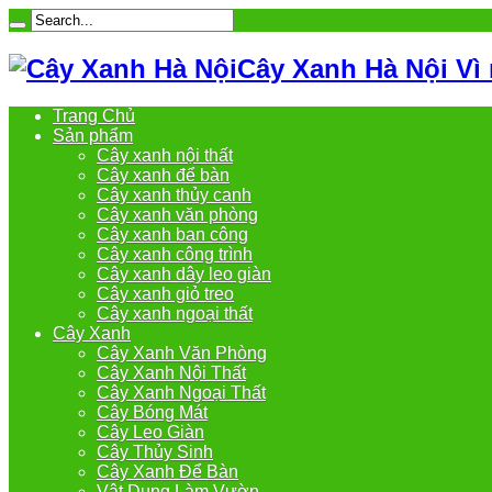
Cây Xanh Hà Nội Vì
Trang Chủ
Sản phẩm
Cây xanh nội thất
Cây xanh để bàn
Cây xanh thủy canh
Cây xanh văn phòng
Cây xanh ban công
Cây xanh công trình
Cây xanh dây leo giàn
Cây xanh giỏ treo
Cây xanh ngoại thất
Cây Xanh
Cây Xanh Văn Phòng
Cây Xanh Nội Thất
Cây Xanh Ngoại Thất
Cây Bóng Mát
Cây Leo Giàn
Cây Thủy Sinh
Cây Xanh Để Bàn
Vật Dụng Làm Vườn