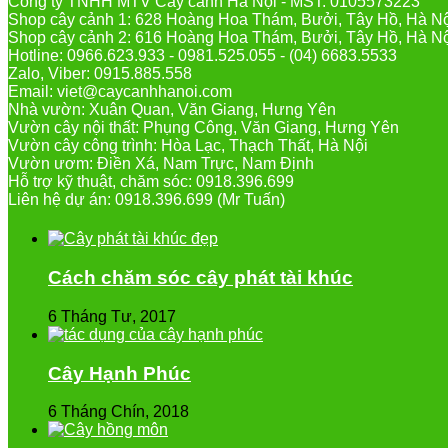
Công ty TNHH MTV Cây cảnh Hà Nội - MST: 0105573223
Shop cây cảnh 1: 628 Hoàng Hoa Thám, Bưởi, Tây Hồ, Hà N
Shop cây cảnh 2: 616 Hoàng Hoa Thám, Bưởi, Tây Hồ, Hà N
Hotline: 0966.623.933 - 0981.525.055 - (04) 6683.5533
Zalo, Viber: 0915.885.558
Email: viet@caycanhhanoi.com
Nhà vườn: Xuân Quan, Văn Giang, Hưng Yên
Vườn cây nội thất: Phụng Công, Văn Giang, Hưng Yên
Vườn cây công trình: Hòa Lạc, Thạch Thất, Hà Nội
Vườn ươm: Điền Xá, Nam Trực, Nam Định
Hỗ trợ kỹ thuật, chăm sóc: 0918.396.699
Liên hệ dự án: 0918.396.699 (Mr Tuấn)
Cách chăm sóc cây phát tài khúc
6 Tháng Tư, 2017
Cây Hạnh Phúc
6 Tháng Chín, 2018