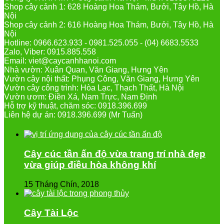
Shop cây cảnh 1: 628 Hoàng Hoa Thám, Bưởi, Tây Hồ, Hà
Nội
Shop cây cảnh 2: 616 Hoàng Hoa Thám, Bưởi, Tây Hồ, Hà
Nội
Hotline: 0966.623.933 - 0981.525.055 - (04) 6683.5533
Zalo, Viber: 0915.885.558
Email: viet@caycanhhanoi.com
Nhà vườn: Xuân Quan, Văn Giang, Hưng Yên
Vườn cây nội thất: Phụng Công, Văn Giang, Hưng Yên
Vườn cây công trình: Hòa Lạc, Thạch Thất, Hà Nội
Vườn ươm: Điền Xá, Nam Trực, Nam Định
Hỗ trợ kỹ thuật, chăm sóc: 0918.396.699
Liên hệ dự án: 0918.396.699 (Mr Tuấn)
Cây cúc tần ấn độ vừa trang trí nhà đẹp
vừa giúp điều hòa không khí
15 Tháng Chín, 2018
Cây Tài Lộc