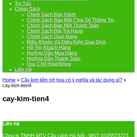
Tin Tức
Chính Sách
Chính Sách Bảo Hành
Chính Sách Bảo Mật Chia Sẻ Thông Tin
Chính Sách Bảo Mật Thanh Toán
Chính Sách Đổi Trả Hàng
Chính Sách Giao Hàng
Điều Khoản Và Điều Kiện Giao Dịch
Hỗ Trợ Khách Hàng
Hưỡng Dẫn Mua Hàng
Hưỡng Dẫn Thanh Toán
Quy Chế Hoạt Động
Liên Hệ
Home
»
Cây kim tiền nở hoa có ý nghĩa và tác dụng gì?
»
cay-kim-tien4
cay-kim-tien4
Liên hệ
Công ty TNHH MTV Cây cảnh Hà Nội - MST: 0105573223