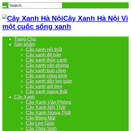
Cây Xanh Hà Nội Vì
một cuốc sống xanh
Trang Chủ
Sản phẩm
Cây xanh nội thất
Cây xanh để bàn
Cây xanh thủy canh
Cây xanh văn phòng
Cây xanh ban công
Cây xanh công trình
Cây xanh dây leo giàn
Cây xanh giỏ treo
Cây xanh ngoại thất
Cây Xanh
Cây Xanh Văn Phòng
Cây Xanh Nội Thất
Cây Xanh Ngoại Thất
Cây Bóng Mát
Cây Leo Giàn
Cây Thủy Sinh