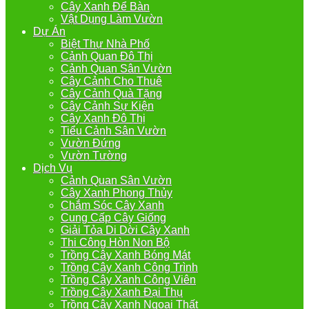
Cây Xanh Để Bàn
Vật Dụng Làm Vườn
Dự Án
Biệt Thự Nhà Phố
Cảnh Quan Đô Thị
Cảnh Quan Sân Vườn
Cây Cảnh Cho Thuê
Cây Cảnh Quà Tặng
Cây Cảnh Sự Kiện
Cây Xanh Đô Thị
Tiểu Cảnh Sân Vườn
Vườn Đứng
Vườn Tường
Dịch Vụ
Cảnh Quan Sân Vườn
Cây Xanh Phong Thủy
Chắm Sóc Cây Xanh
Cung Cấp Cây Giống
Giải Tỏa Di Dời Cây Xanh
Thi Công Hòn Non Bộ
Trồng Cây Xanh Bóng Mát
Trồng Cây Xanh Công Trình
Trồng Cây Xanh Công Viên
Trồng Cây Xanh Đại Thụ
Trồng Cây Xanh Ngoại Thất