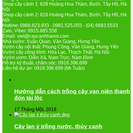
Shop cây cảnh 1: 628 Hoàng Hoa Thám, Bưởi, Tây Hồ, Hà
Nội
Shop cây cảnh 2: 616 Hoàng Hoa Thám, Bưởi, Tây Hồ, Hà
Nội
Hotline: 0966.623.933 - 0981.525.055 - (04) 6683.5533
Zalo, Viber: 0915.885.558
Email: viet@caycanhhanoi.com
Nhà vườn: Xuân Quan, Văn Giang, Hưng Yên
Vườn cây nội thất: Phụng Công, Văn Giang, Hưng Yên
Vườn cây công trình: Hòa Lạc, Thạch Thất, Hà Nội
Vườn ươm: Điền Xá, Nam Trực, Nam Định
Hỗ trợ kỹ thuật, chăm sóc: 0918.396.699
Liên hệ dự án: 0918.396.699 (Mr Tuấn)
Hướng dẫn cách trồng cây vạn niên thanh
đón tài lộc
17 Tháng Một, 2018
Cây lan ý trồng nước, thủy canh