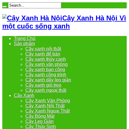
Cây Xanh Hà Nội Vì
một cuốc sống xanh
Trang Chủ
Sản phẩm
Cây xanh nội thất
Cây xanh để bàn
Cây xanh thủy canh
Cây xanh văn phòng
Cây xanh ban công
Cây xanh công trình
Cây xanh dây leo giàn
Cây xanh giỏ treo
Cây xanh ngoại thất
Cây Xanh
Cây Xanh Văn Phòng
Cây Xanh Nội Thất
Cây Xanh Ngoại Thất
Cây Bóng Mát
Cây Leo Giàn
Cây Thủy Sinh