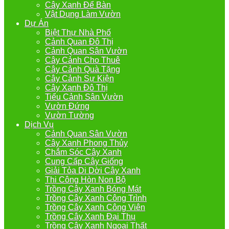
Cây Xanh Để Bàn
Vật Dụng Làm Vườn
Dự Án
Biệt Thự Nhà Phố
Cảnh Quan Đô Thị
Cảnh Quan Sân Vườn
Cây Cảnh Cho Thuê
Cây Cảnh Quà Tặng
Cây Cảnh Sự Kiện
Cây Xanh Đô Thị
Tiểu Cảnh Sân Vườn
Vườn Đứng
Vườn Tường
Dịch Vụ
Cảnh Quan Sân Vườn
Cây Xanh Phong Thủy
Chắm Sóc Cây Xanh
Cung Cấp Cây Giống
Giải Tỏa Di Dời Cây Xanh
Thi Công Hòn Non Bộ
Trồng Cây Xanh Bóng Mát
Trồng Cây Xanh Công Trình
Trồng Cây Xanh Công Viên
Trồng Cây Xanh Đại Thụ
Trồng Cây Xanh Ngoại Thất