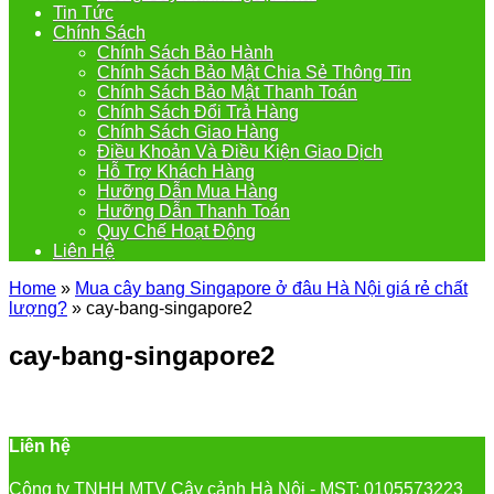
Tin Tức
Chính Sách
Chính Sách Bảo Hành
Chính Sách Bảo Mật Chia Sẻ Thông Tin
Chính Sách Bảo Mật Thanh Toán
Chính Sách Đổi Trả Hàng
Chính Sách Giao Hàng
Điều Khoản Và Điều Kiện Giao Dịch
Hỗ Trợ Khách Hàng
Hưỡng Dẫn Mua Hàng
Hưỡng Dẫn Thanh Toán
Quy Chế Hoạt Động
Liên Hệ
Home
»
Mua cây bang Singapore ở đâu Hà Nội giá rẻ chất
lượng?
»
cay-bang-singapore2
cay-bang-singapore2
Liên hệ
Công ty TNHH MTV Cây cảnh Hà Nội - MST: 0105573223