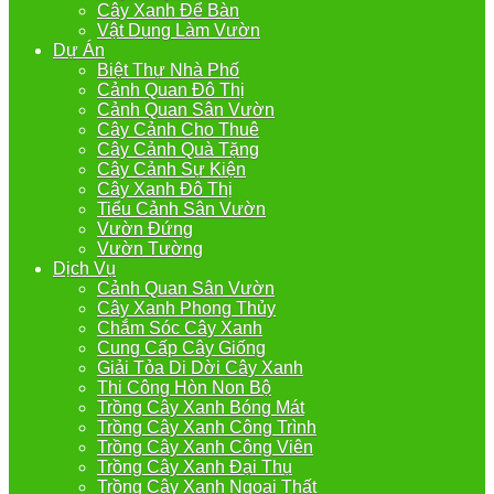
Cây Xanh Để Bàn
Vật Dụng Làm Vườn
Dự Án
Biệt Thự Nhà Phố
Cảnh Quan Đô Thị
Cảnh Quan Sân Vườn
Cây Cảnh Cho Thuê
Cây Cảnh Quà Tặng
Cây Cảnh Sự Kiện
Cây Xanh Đô Thị
Tiểu Cảnh Sân Vườn
Vườn Đứng
Vườn Tường
Dịch Vụ
Cảnh Quan Sân Vườn
Cây Xanh Phong Thủy
Chắm Sóc Cây Xanh
Cung Cấp Cây Giống
Giải Tỏa Di Dời Cây Xanh
Thi Công Hòn Non Bộ
Trồng Cây Xanh Bóng Mát
Trồng Cây Xanh Công Trình
Trồng Cây Xanh Công Viên
Trồng Cây Xanh Đại Thụ
Trồng Cây Xanh Ngoại Thất