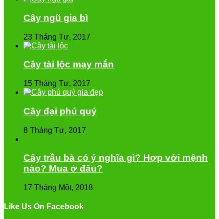
Cây ngũ gia bì
23 Tháng Tư, 2017
Cây tài lộc may mắn
15 Tháng Tư, 2017
Cây đại phú quý
8 Tháng Tư, 2017
Cây trầu bà có ý nghĩa gì? Hợp với mệnh
nào? Mua ở đâu?
17 Tháng Một, 2018
Like Us On Facebook