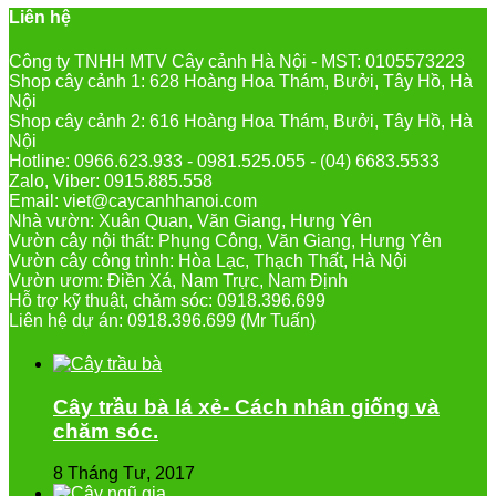
Liên hệ
Công ty TNHH MTV Cây cảnh Hà Nội - MST: 0105573223
Shop cây cảnh 1: 628 Hoàng Hoa Thám, Bưởi, Tây Hồ, Hà
Nội
Shop cây cảnh 2: 616 Hoàng Hoa Thám, Bưởi, Tây Hồ, Hà
Nội
Hotline: 0966.623.933 - 0981.525.055 - (04) 6683.5533
Zalo, Viber: 0915.885.558
Email: viet@caycanhhanoi.com
Nhà vườn: Xuân Quan, Văn Giang, Hưng Yên
Vườn cây nội thất: Phụng Công, Văn Giang, Hưng Yên
Vườn cây công trình: Hòa Lạc, Thạch Thất, Hà Nội
Vườn ươm: Điền Xá, Nam Trực, Nam Định
Hỗ trợ kỹ thuật, chăm sóc: 0918.396.699
Liên hệ dự án: 0918.396.699 (Mr Tuấn)
Cây trầu bà lá xẻ- Cách nhân giống và
chăm sóc.
8 Tháng Tư, 2017