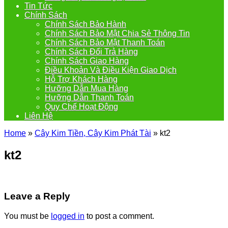
Tin Tức
Chính Sách
Chính Sách Bảo Hành
Chính Sách Bảo Mật Chia Sẻ Thông Tin
Chính Sách Bảo Mật Thanh Toán
Chính Sách Đổi Trả Hàng
Chính Sách Giao Hàng
Điều Khoản Và Điều Kiện Giao Dịch
Hỗ Trợ Khách Hàng
Hưỡng Dẫn Mua Hàng
Hưỡng Dẫn Thanh Toán
Quy Chế Hoạt Động
Liên Hệ
Home
»
Cây Kim Tiền, Cây Kim Phát Tài
»
kt2
kt2
Leave a Reply
You must be
logged in
to post a comment.