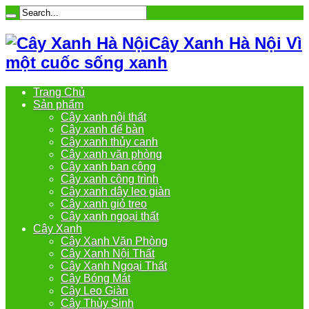
Cây Xanh Hà Nội Vì
một cuốc sống xanh
Trang Chủ
Sản phẩm
Cây xanh nội thất
Cây xanh để bàn
Cây xanh thủy canh
Cây xanh văn phòng
Cây xanh ban công
Cây xanh công trình
Cây xanh dây leo giàn
Cây xanh giỏ treo
Cây xanh ngoại thất
Cây Xanh
Cây Xanh Văn Phòng
Cây Xanh Nội Thất
Cây Xanh Ngoại Thất
Cây Bóng Mát
Cây Leo Giàn
Cây Thủy Sinh