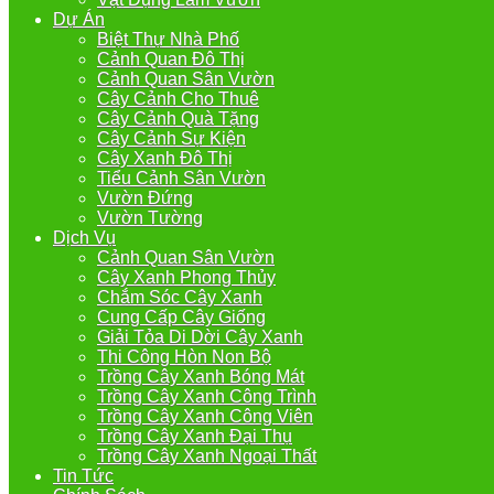
Dự Án
Biệt Thự Nhà Phố
Cảnh Quan Đô Thị
Cảnh Quan Sân Vườn
Cây Cảnh Cho Thuê
Cây Cảnh Quà Tặng
Cây Cảnh Sự Kiện
Cây Xanh Đô Thị
Tiểu Cảnh Sân Vườn
Vườn Đứng
Vườn Tường
Dịch Vụ
Cảnh Quan Sân Vườn
Cây Xanh Phong Thủy
Chắm Sóc Cây Xanh
Cung Cấp Cây Giống
Giải Tỏa Di Dời Cây Xanh
Thi Công Hòn Non Bộ
Trồng Cây Xanh Bóng Mát
Trồng Cây Xanh Công Trình
Trồng Cây Xanh Công Viên
Trồng Cây Xanh Đại Thụ
Trồng Cây Xanh Ngoại Thất
Tin Tức