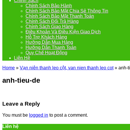
Chính Sách
Chính Sách Bảo Hành
Chính Sách Bảo Mật Chia Sẻ Thông Tin
Chính Sách Bảo Mật Thanh Toán
Chính Sách Đổi Trả Hàng
Chính Sách Giao Hàng
Điều Khoản Và Điều Kiện Giao Dịch
Hỗ Trợ Khách Hàng
Hưỡng Dẫn Mua Hàng
Hưỡng Dẫn Thanh Toán
Quy Chế Hoạt Động
Liên Hệ
Home
»
Vạn niên thanh leo cột, van nien thanh leo cot
»
anh-t
anh-tieu-de
Leave a Reply
You must be
logged in
to post a comment.
Liên hệ