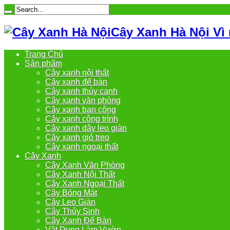
Cây Xanh Hà Nội Vì
Trang Chủ
Sản phẩm
Cây xanh nội thất
Cây xanh để bàn
Cây xanh thủy canh
Cây xanh văn phòng
Cây xanh ban công
Cây xanh công trình
Cây xanh dây leo giàn
Cây xanh giỏ treo
Cây xanh ngoại thất
Cây Xanh
Cây Xanh Văn Phòng
Cây Xanh Nội Thất
Cây Xanh Ngoại Thất
Cây Bóng Mát
Cây Leo Giàn
Cây Thủy Sinh
Cây Xanh Để Bàn
Vật Dụng Làm Vườn