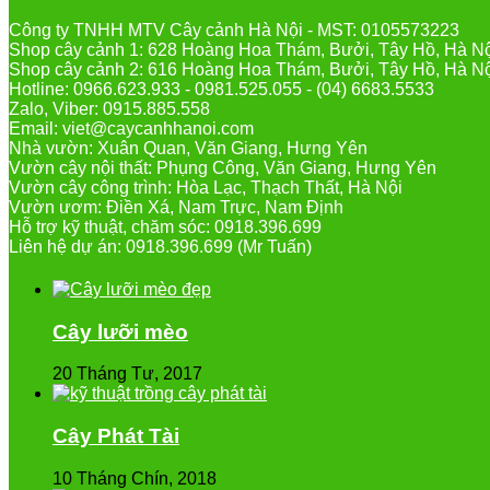
Công ty TNHH MTV Cây cảnh Hà Nội - MST: 0105573223
Shop cây cảnh 1: 628 Hoàng Hoa Thám, Bưởi, Tây Hồ, Hà N
Shop cây cảnh 2: 616 Hoàng Hoa Thám, Bưởi, Tây Hồ, Hà N
Hotline: 0966.623.933 - 0981.525.055 - (04) 6683.5533
Zalo, Viber: 0915.885.558
Email: viet@caycanhhanoi.com
Nhà vườn: Xuân Quan, Văn Giang, Hưng Yên
Vườn cây nội thất: Phụng Công, Văn Giang, Hưng Yên
Vườn cây công trình: Hòa Lạc, Thạch Thất, Hà Nội
Vườn ươm: Điền Xá, Nam Trực, Nam Định
Hỗ trợ kỹ thuật, chăm sóc: 0918.396.699
Liên hệ dự án: 0918.396.699 (Mr Tuấn)
Cây lưỡi mèo
20 Tháng Tư, 2017
Cây Phát Tài
10 Tháng Chín, 2018