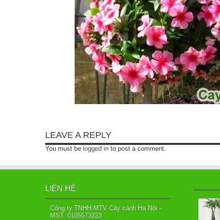
LEAVE A REPLY
You must be
logged in
to post a comment.
LIÊN HỆ
Công ty TNHH MTV Cây cảnh Hà Nội -
MST: 0105573223