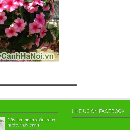
LIKE US ON FACEBOOK
Cây kim ngân xoắn trồng
nước, thủy canh