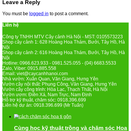
Leave a Reply
You must be
logged in
to post a comment.
Liên hệ
Công ty TNHH MTV Cây cảnh Hà Nội - MST: 0105573223
Shop cây cảnh 1: 628 Hoàng Hoa Thám, Bưởi, Tây Hồ, Hà
Nội
Shop cây cảnh 2: 616 Hoàng Hoa Thám, Bưởi, Tây Hồ, Hà
Nội
Hotline: 0966.623.933 - 0981.525.055 - (04) 6683.5533
Zalo, Viber: 0915.885.558
Email: viet@caycanhhanoi.com
Nhà vườn: Xuân Quan, Văn Giang, Hưng Yên
Vườn cây nội thất: Phụng Công, Văn Giang, Hưng Yên
Vườn cây công trình: Hòa Lạc, Thạch Thất, Hà Nội
Vườn ươm: Điền Xá, Nam Trực, Nam Định
Hỗ trợ kỹ thuật, chăm sóc: 0918.396.699
Liên hệ dự án: 0918.396.699 (Mr Tuấn)
Cùng học kỹ thuật trồng và chăm sóc Hoa