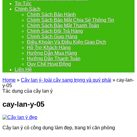
Tin Tức
Chính Sách
Chính Sách Bảo Hành
Chính Sách Bảo Mật Chia Sẻ Thông Tin
Chính Sách Bảo Mật Thanh Toán
Chính Sách Đổi Trả Hàng
Chính Sách Giao Hàng
Điều Khoản Và Điều Kiện Giao Dịch
Hỗ Trợ Khách Hàng
Hưỡng Dẫn Mua Hàng
Hưỡng Dẫn Thanh Toán
Quy Chế Hoạt Động
Liên Hệ
Home
»
Cây lan ý- loài cây sang trọng và quý phái
»
cay-lan-
y-05
Tác dụng của cây lan ý
cay-lan-y-05
Cây lan ý có công dụng làm đẹp, trang trí căn phòng