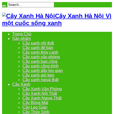
Cây Xanh Hà Nội Vì
một cuốc sống xanh
Trang Chủ
Sản phẩm
Cây xanh nội thất
Cây xanh để bàn
Cây xanh thủy canh
Cây xanh văn phòng
Cây xanh ban công
Cây xanh công trình
Cây xanh dây leo giàn
Cây xanh giỏ treo
Cây xanh ngoại thất
Cây Xanh
Cây Xanh Văn Phòng
Cây Xanh Nội Thất
Cây Xanh Ngoại Thất
Cây Bóng Mát
Cây Leo Giàn
Cây Thủy Sinh