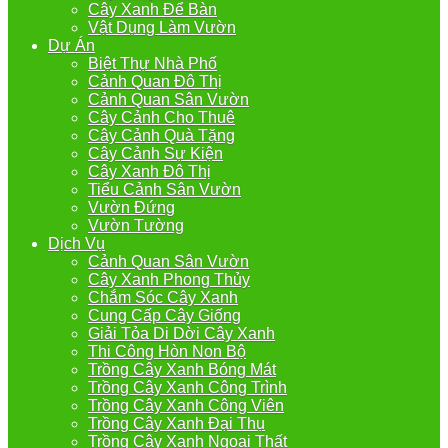
Cây Xanh Để Bàn
Vật Dụng Làm Vườn
Dự Án
Biệt Thự Nhà Phố
Cảnh Quan Đô Thị
Cảnh Quan Sân Vườn
Cây Cảnh Cho Thuê
Cây Cảnh Quà Tặng
Cây Cảnh Sự Kiện
Cây Xanh Đô Thị
Tiểu Cảnh Sân Vườn
Vườn Đứng
Vườn Tường
Dịch Vụ
Cảnh Quan Sân Vườn
Cây Xanh Phong Thủy
Chắm Sóc Cây Xanh
Cung Cấp Cây Giống
Giải Tỏa Di Dời Cây Xanh
Thi Công Hòn Non Bộ
Trồng Cây Xanh Bóng Mát
Trồng Cây Xanh Công Trình
Trồng Cây Xanh Công Viên
Trồng Cây Xanh Đại Thụ
Trồng Cây Xanh Ngoại Thất