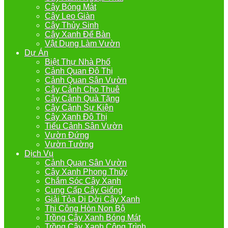
Cây Bóng Mát
Cây Leo Giàn
Cây Thủy Sinh
Cây Xanh Để Bàn
Vật Dụng Làm Vườn
Dự Án
Biệt Thự Nhà Phố
Cảnh Quan Đô Thị
Cảnh Quan Sân Vườn
Cây Cảnh Cho Thuê
Cây Cảnh Quà Tặng
Cây Cảnh Sự Kiện
Cây Xanh Đô Thị
Tiểu Cảnh Sân Vườn
Vườn Đứng
Vườn Tường
Dịch Vụ
Cảnh Quan Sân Vườn
Cây Xanh Phong Thủy
Chắm Sóc Cây Xanh
Cung Cấp Cây Giống
Giải Tỏa Di Dời Cây Xanh
Thi Công Hòn Non Bộ
Trồng Cây Xanh Bóng Mát
Trồng Cây Xanh Công Trình