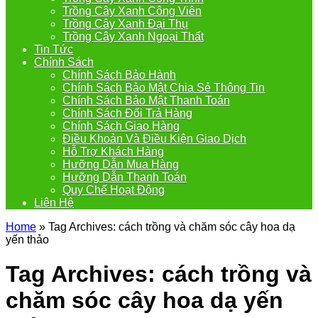
Trồng Cây Xanh Công Viên
Trồng Cây Xanh Đại Thụ
Trồng Cây Xanh Ngoại Thất
Tin Tức
Chính Sách
Chính Sách Bảo Hành
Chính Sách Bảo Mật Chia Sẻ Thông Tin
Chính Sách Bảo Mật Thanh Toán
Chính Sách Đổi Trả Hàng
Chính Sách Giao Hàng
Điều Khoản Và Điều Kiện Giao Dịch
Hỗ Trợ Khách Hàng
Hưỡng Dẫn Mua Hàng
Hưỡng Dẫn Thanh Toán
Quy Chế Hoạt Động
Liên Hệ
Home
»
Tag Archives: cách trồng và chăm sóc cây hoa dạ
yến thảo
Tag Archives:
cách trồng và
chăm sóc cây hoa dạ yến