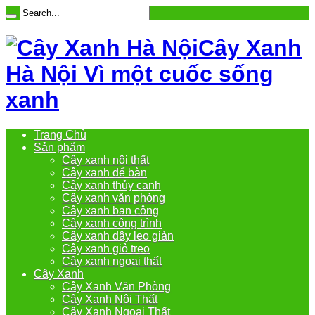
Cây Xanh
Hà Nội Vì một cuốc sống
xanh
Trang Chủ
Sản phẩm
Cây xanh nội thất
Cây xanh để bàn
Cây xanh thủy canh
Cây xanh văn phòng
Cây xanh ban công
Cây xanh công trình
Cây xanh dây leo giàn
Cây xanh giỏ treo
Cây xanh ngoại thất
Cây Xanh
Cây Xanh Văn Phòng
Cây Xanh Nội Thất
Cây Xanh Ngoại Thất