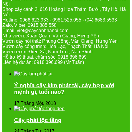
Nội
Shop cây cảnh 2: 616 Hoàng Hoa Thám, Bưởi, Tây Hồ, Hà
Nội
Hotline: 0966.623.933 - 0981.525.055 - (04) 6683.5533
Zalo, Viber: 0915.885.558
Email: viet@caycanhhanoi.com
Nhà vườn: Xuân Quan, Văn Giang, Hưng Yên
Vườn cây nội thất: Phụng Công, Văn Giang, Hưng Yên
Vườn cây công trình: Hòa Lạc, Thạch Thất, Hà Nội
Vườn ươm: Điền Xá, Nam Trực, Nam Định
Hỗ trợ kỹ thuật, chăm sóc: 0918.396.699
Liên hệ dự án: 0918.396.699 (Mr Tuấn)
Ý nghĩa cây kim phát tài, cây hợp với
mệnh gì, tuổi nào?
17 Tháng Một, 2018
Cây phát lộc tầng
24 Tháng Tư, 2017