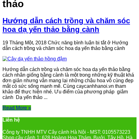
thảo
Hướng dẫn cách trồng và chăm sóc
hoa dạ yến thảo bằng cành
19 Tháng Một, 2018
Chức năng bình luận bị tắt
ở Hướng
dẫn cách trồng và chăm sóc hoa dạ yến thảo bằng cành
Hướng dẫn cách trồng và chăm sóc hoa dạ yến thảo bằng
cách nhân giống bằng cành là một trong những kỹ thuật khá
đơn giản nhưng vẫn mang lại những chậu hoa vô cùng đẹp
mắt có sức sống mạnh mẽ. Cùng caycanhhanoi.vn tham
khảo để thực hiện nhé. Ưu điểm của phương pháp giâm
cành Dạ yến thảo ...
Read More »
Liên hệ
Công ty TNHH MTV Cây cảnh Hà Nội - MST: 0105573223
Shop cây cảnh 1: 628 Hoàng Hoa Thám, Bưởi, Tây Hồ, Hà