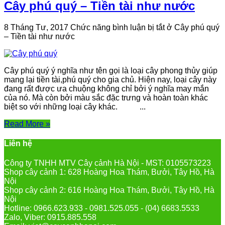
Cây phú quý – Tiền tài như nước
8 Tháng Tư, 2017
Chức năng bình luận bị tắt
ở Cây phú quý
– Tiền tài như nước
Cây phú quý ý nghĩa như tên gọi là loại cây phong thủy giúp
mang lại tiền tài,phú quý cho gia chủ. Hiện nay, loại cây này
đang rất được ưa chuộng không chỉ bởi ý nghĩa may mắn
của nó. Mà còn bởi màu sắc đặc trưng và hoàn toàn khác
biệt so với những loại cây khác. ...
Read More »
Liên hệ
Công ty TNHH MTV Cây cảnh Hà Nội - MST: 0105573223
Shop cây cảnh 1: 628 Hoàng Hoa Thám, Bưởi, Tây Hồ, Hà
Nội
Shop cây cảnh 2: 616 Hoàng Hoa Thám, Bưởi, Tây Hồ, Hà
Nội
Hotline: 0966.623.933 - 0981.525.055 - (04) 6683.5533
Zalo, Viber: 0915.885.558