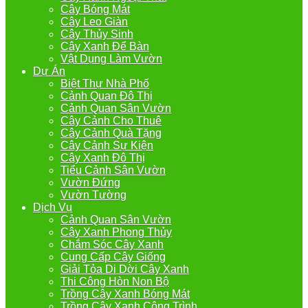
Cây Bóng Mát
Cây Leo Giàn
Cây Thủy Sinh
Cây Xanh Để Bàn
Vật Dụng Làm Vườn
Dự Án
Biệt Thự Nhà Phố
Cảnh Quan Đô Thị
Cảnh Quan Sân Vườn
Cây Cảnh Cho Thuê
Cây Cảnh Quà Tặng
Cây Cảnh Sự Kiện
Cây Xanh Đô Thị
Tiểu Cảnh Sân Vườn
Vườn Đứng
Vườn Tường
Dịch Vụ
Cảnh Quan Sân Vườn
Cây Xanh Phong Thủy
Chắm Sóc Cây Xanh
Cung Cấp Cây Giống
Giải Tỏa Di Dời Cây Xanh
Thi Công Hòn Non Bộ
Trồng Cây Xanh Bóng Mát
Trồng Cây Xanh Công Trình