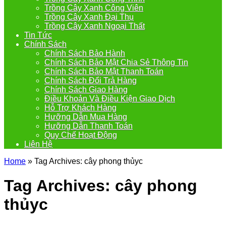
Trồng Cây Xanh Công Viên
Trồng Cây Xanh Đại Thụ
Trồng Cây Xanh Ngoại Thất
Tin Tức
Chính Sách
Chính Sách Bảo Hành
Chính Sách Bảo Mật Chia Sẻ Thông Tin
Chính Sách Bảo Mật Thanh Toán
Chính Sách Đổi Trả Hàng
Chính Sách Giao Hàng
Điều Khoản Và Điều Kiện Giao Dịch
Hỗ Trợ Khách Hàng
Hưỡng Dẫn Mua Hàng
Hưỡng Dẫn Thanh Toán
Quy Chế Hoạt Động
Liên Hệ
Home
»
Tag Archives: cây phong thủyc
Tag Archives:
cây phong
thủyc