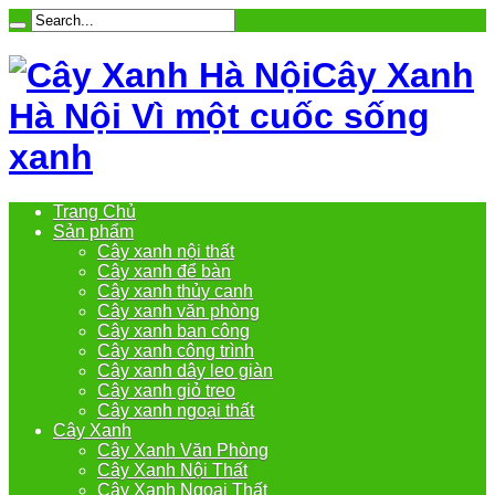
Cây Xanh
Hà Nội Vì một cuốc sống
xanh
Trang Chủ
Sản phẩm
Cây xanh nội thất
Cây xanh để bàn
Cây xanh thủy canh
Cây xanh văn phòng
Cây xanh ban công
Cây xanh công trình
Cây xanh dây leo giàn
Cây xanh giỏ treo
Cây xanh ngoại thất
Cây Xanh
Cây Xanh Văn Phòng
Cây Xanh Nội Thất
Cây Xanh Ngoại Thất