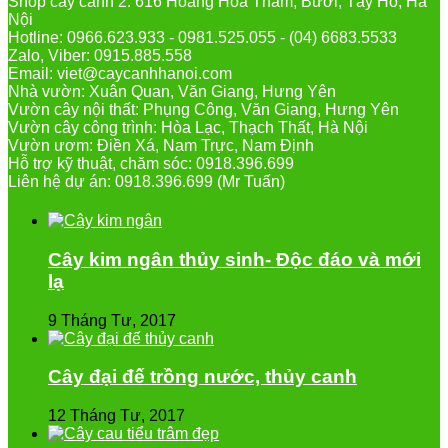
Shop cây cảnh 2: 616 Hoàng Hoa Thám, Bưởi, Tây Hồ, Hà
Nội
Hotline: 0966.623.933 - 0981.525.055 - (04) 6683.5533
Zalo, Viber: 0915.885.558
Email: viet@caycanhhanoi.com
Nhà vườn: Xuân Quan, Văn Giang, Hưng Yên
Vườn cây nội thất: Phụng Công, Văn Giang, Hưng Yên
Vườn cây công trình: Hòa Lạc, Thạch Thất, Hà Nội
Vườn ươm: Điền Xá, Nam Trực, Nam Định
Hỗ trợ kỹ thuật, chăm sóc: 0918.396.699
Liên hệ dự án: 0918.396.699 (Mr Tuấn)
Cây kim ngân thủy sinh- Độc đáo và mới
lạ
9 Tháng Tư, 2017
Cây đại đế trồng nước, thủy canh
12 Tháng Tư, 2017