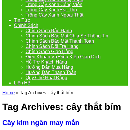
Trồng Cây Xanh Công Viên
Trồng Cây Xanh Đại Thụ
Trồng Cây Xanh Ngoại Thất
Tin Tức
Chính Sách
Chính Sách Bảo Hành
Chính Sách Bảo Mật Chia Sẻ Thông Tin
Chính Sách Bảo Mật Thanh Toán
Chính Sách Đổi Trả Hàng
Chính Sách Giao Hàng
Điều Khoản Và Điều Kiện Giao Dịch
Hỗ Trợ Khách Hàng
Hưỡng Dẫn Mua Hàng
Hưỡng Dẫn Thanh Toán
Quy Chế Hoạt Động
Liên Hệ
Home
»
Tag Archives: cây thắt bím
Tag Archives:
cây thắt bím
Cây kim ngân may mắn