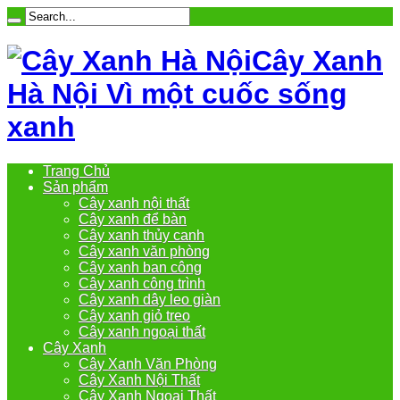
Cây Xanh
Hà Nội Vì một cuốc sống
xanh
Trang Chủ
Sản phẩm
Cây xanh nội thất
Cây xanh để bàn
Cây xanh thủy canh
Cây xanh văn phòng
Cây xanh ban công
Cây xanh công trình
Cây xanh dây leo giàn
Cây xanh giỏ treo
Cây xanh ngoại thất
Cây Xanh
Cây Xanh Văn Phòng
Cây Xanh Nội Thất
Cây Xanh Ngoại Thất