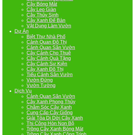
Cây Bóng Mát
Cây Leo Giàn
Cây Thủy Sinh
Cây Xanh Để Bàn
Vật Dụng Làm Vườn
Dự Án
Biệt Thự Nhà Phố
Cảnh Quan Đô Thị
Cảnh Quan Sân Vườn
Cây Cảnh Cho Thuê
Cây Cảnh Quà Tặng
Cây Cảnh Sự Kiện
Cây Xanh Đô Thị
Tiểu Cảnh Sân Vườn
Vườn Đứng
Vườn Tường
Dịch Vụ
Cảnh Quan Sân Vườn
Cây Xanh Phong Thủy
Chắm Sóc Cây Xanh
Cung Cấp Cây Giống
Giải Tỏa Di Dời Cây Xanh
Thi Công Hòn Non Bộ
Trồng Cây Xanh Bóng Mát
Trồng Cây Xanh Công Trình