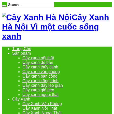
Cây Xanh
Hà Nội Vì một cuốc sống
xanh
Trang Chủ
Sản phẩm
Cây xanh nội thất
Cây xanh để bàn
Cây xanh thủy canh
Cây xanh văn phòng
Cây xanh ban công
Cây xanh công trình
Cây xanh dây leo giàn
Cây xanh giỏ treo
Cây xanh ngoại thất
Cây Xanh
Cây Xanh Văn Phòng
Cây Xanh Nội Thất
Cây Xanh Ngoại Thất