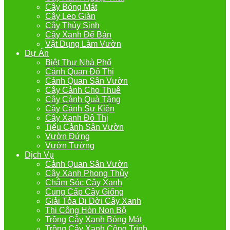
Cây Bóng Mát
Cây Leo Giàn
Cây Thủy Sinh
Cây Xanh Để Bàn
Vật Dụng Làm Vườn
Dự Án
Biệt Thự Nhà Phố
Cảnh Quan Đô Thị
Cảnh Quan Sân Vườn
Cây Cảnh Cho Thuê
Cây Cảnh Quà Tặng
Cây Cảnh Sự Kiện
Cây Xanh Đô Thị
Tiểu Cảnh Sân Vườn
Vườn Đứng
Vườn Tường
Dịch Vụ
Cảnh Quan Sân Vườn
Cây Xanh Phong Thủy
Chắm Sóc Cây Xanh
Cung Cấp Cây Giống
Giải Tỏa Di Dời Cây Xanh
Thi Công Hòn Non Bộ
Trồng Cây Xanh Bóng Mát
Trồng Cây Xanh Công Trình