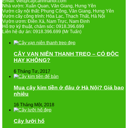
Email: viet@caycanhhanoi.com
Nhà vườn: Xuân Quan, Văn Giang, Hưng Yên
Vườn cây nội thất: Phụng Công, Văn Giang, Hưng Yên
Vườn cây công trình: Hòa Lạc, Thạch Thất, Hà Nội
Vườn ươm: Điền Xá, Nam Trực, Nam Định
Hỗ trợ kỹ thuật, chăm sóc: 0918.396.699
Liên hệ dự án: 0918.396.699 (Mr Tuấn)
CÂY VẠN NIÊN THANH TREO – CÓ ĐỘC
HAY KHÔNG?
6 Tháng Tư, 2017
Mua cây kim tiền ở đâu ở Hà Nội? Giá bao
nhiêu
16 Tháng Một, 2018
Cây lưỡi hổ