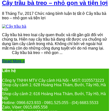
Cây trầu bà treo – nhỏ gọn và tiện lợi
8 Tháng Tư, 2017
Chức năng bình luận bị tắt
ở Cây trầu bà
treo – nhỏ gọn và tiện lợi
Cây trầu bà treo loại cây quen thuộc và rất gần gũi đối với
chúng ta. Hiện nay cây trầu bà đang rất được ưa chuộng sử
dụng làm cây cảnh trong nhà. Không chỉ bởi vẻ ngoài hút
mắt mà còn do những công dụng tuyệt vời do nó mang lại.
Cây trầu bà treo – nhỏ gọn ...
Read More »
Liên hệ
Công ty TNHH MTV Cây cảnh Hà Nội - MST: 0105573223
Shop cây cảnh 1: 628 Hoàng Hoa Thám, Bưởi, Tây Hồ, Hà
Nội
Shop cây cảnh 2: 616 Hoàng Hoa Thám, Bưởi, Tây Hồ, Hà
Nội
Hotline: 0966.623.933 - 0981.525.055 - (04) 6683.5533
Zalo, Viber: 0915.885.558