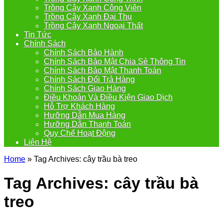
Trồng Cây Xanh Công Viên
Trồng Cây Xanh Đại Thụ
Trồng Cây Xanh Ngoại Thất
Tin Tức
Chính Sách
Chính Sách Bảo Hành
Chính Sách Bảo Mật Chia Sẻ Thông Tin
Chính Sách Bảo Mật Thanh Toán
Chính Sách Đổi Trả Hàng
Chính Sách Giao Hàng
Điều Khoản Và Điều Kiện Giao Dịch
Hỗ Trợ Khách Hàng
Hưỡng Dẫn Mua Hàng
Hưỡng Dẫn Thanh Toán
Quy Chế Hoạt Động
Liên Hệ
Home
»
Tag Archives: cây trầu bà treo
Tag Archives:
cây trầu bà
treo