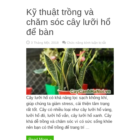
Kỹ thuật trồng và
chăm sóc cây lưỡi hổ
để bàn
3 Tháng Một, 2018
Chức năng bình luận bị tắt
ở
Kỹ
thuật
trồng
và
chăm
sóc
cây
lưỡi
hổ
để
bàn
Cây lưỡi hổ có khả năng lọc sạch không khí,
giúp chúng ta giảm stress, cải thiện tâm trạng
rất tốt. Cây có nhiều loại như cây lưỡi hổ vàng,
lưỡi hổ đỏ, lưỡi hổ vắn, cây lưỡi hổ xanh. Cây
khá dễ trồng và chăm sóc vì có sức sống khỏe
nên bạn có thể trồng để trang trí ...
Read More »