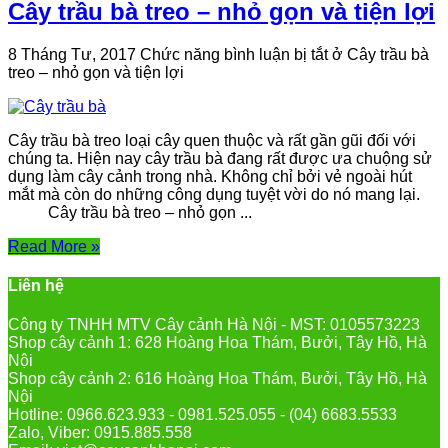
Cây trầu bà treo – nhỏ gọn và tiện lợi
8 Tháng Tư, 2017
Chức năng bình luận bị tắt
ở Cây trầu bà
treo – nhỏ gọn và tiện lợi
Cây trầu bà treo loại cây quen thuộc và rất gần gũi đối với
chúng ta. Hiện nay cây trầu bà đang rất được ưa chuộng sử
dụng làm cây cảnh trong nhà. Không chỉ bởi vẻ ngoài hút
mắt mà còn do những công dụng tuyệt vời do nó mang lại.
Cây trầu bà treo – nhỏ gọn ...
Read More »
Liên hệ
Công ty TNHH MTV Cây cảnh Hà Nội - MST: 0105573223
Shop cây cảnh 1: 628 Hoàng Hoa Thám, Bưởi, Tây Hồ, Hà
Nội
Shop cây cảnh 2: 616 Hoàng Hoa Thám, Bưởi, Tây Hồ, Hà
Nội
Hotline: 0966.623.933 - 0981.525.055 - (04) 6683.5533
Zalo, Viber: 0915.885.558