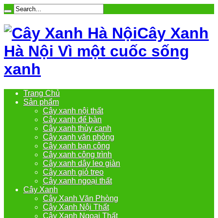
Cây Xanh
Hà Nội Vì một cuốc sống
xanh
Trang Chủ
Sản phẩm
Cây xanh nội thất
Cây xanh để bàn
Cây xanh thủy canh
Cây xanh văn phòng
Cây xanh ban công
Cây xanh công trình
Cây xanh dây leo giàn
Cây xanh giỏ treo
Cây xanh ngoại thất
Cây Xanh
Cây Xanh Văn Phòng
Cây Xanh Nội Thất
Cây Xanh Ngoại Thất