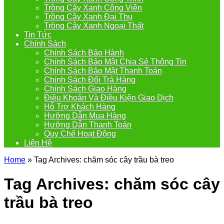
Trồng Cây Xanh Công Viên
Trồng Cây Xanh Đại Thụ
Trồng Cây Xanh Ngoại Thất
Tin Tức
Chính Sách
Chính Sách Bảo Hành
Chính Sách Bảo Mật Chia Sẻ Thông Tin
Chính Sách Bảo Mật Thanh Toán
Chính Sách Đổi Trả Hàng
Chính Sách Giao Hàng
Điều Khoản Và Điều Kiện Giao Dịch
Hỗ Trợ Khách Hàng
Hưỡng Dẫn Mua Hàng
Hưỡng Dẫn Thanh Toán
Quy Chế Hoạt Động
Liên Hệ
Home
»
Tag Archives: chăm sóc cây trầu bà treo
Tag Archives:
chăm sóc cây
trầu bà treo