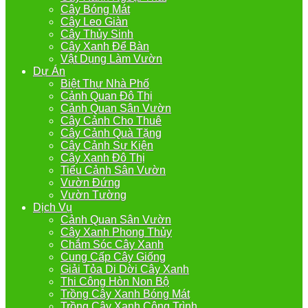
Cây Bóng Mát
Cây Leo Giàn
Cây Thủy Sinh
Cây Xanh Để Bàn
Vật Dụng Làm Vườn
Dự Án
Biệt Thự Nhà Phố
Cảnh Quan Đô Thị
Cảnh Quan Sân Vườn
Cây Cảnh Cho Thuê
Cây Cảnh Quà Tặng
Cây Cảnh Sự Kiện
Cây Xanh Đô Thị
Tiểu Cảnh Sân Vườn
Vườn Đứng
Vườn Tường
Dịch Vụ
Cảnh Quan Sân Vườn
Cây Xanh Phong Thủy
Chắm Sóc Cây Xanh
Cung Cấp Cây Giống
Giải Tỏa Di Dời Cây Xanh
Thi Công Hòn Non Bộ
Trồng Cây Xanh Bóng Mát
Trồng Cây Xanh Công Trình