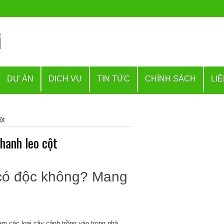
DỰ ÁN
DỊCH VỤ
TIN TỨC
CHÍNH SÁCH
LI
ột
hanh leo cột
 có độc không? Mang
em các loại cây cảnh trồng vào trong nhà