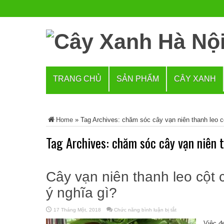
TRANG CHỦ
SẢN PHẨM
CÂY XANH
Home
»
Tag Archives: chăm sóc cây vạn niên thanh leo c
Tag Archives:
chăm sóc cây vạn niên t
Cây vạn niên thanh leo cột
ý nghĩa gì?
17 Tháng Một, 2018
Chức năng bình luận bị tắt
ở
Cây
vạn
Việc đ