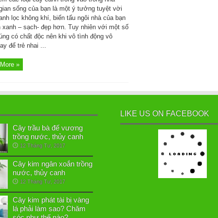
gian sống của bạn là một ý tưởng tuyệt vời
hanh lọc không khí, biến tấu ngôi nhà của bạn
n xanh – sạch- đẹp hơn. Tuy nhiên với một số
úng có chất độc nên khi vô tình động vô
y để trẻ nhai ...
More »
LIKE US ON FACEBOOK
Cây trầu bà đế vương
trồng nước, thủy canh
12 Tháng Tư, 2017
Cây kim ngân xoắn trồng
nước, thủy canh
12 Tháng Tư, 2017
Cây kim phát tài bị vàng
lá phải làm sao? Chăm
sóc như thế nào?