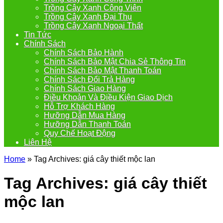
Trồng Cây Xanh Công Viên
Trồng Cây Xanh Đại Thụ
Trồng Cây Xanh Ngoại Thất
Tin Tức
Chính Sách
Chính Sách Bảo Hành
Chính Sách Bảo Mật Chia Sẻ Thông Tin
Chính Sách Bảo Mật Thanh Toán
Chính Sách Đổi Trả Hàng
Chính Sách Giao Hàng
Điều Khoản Và Điều Kiện Giao Dịch
Hỗ Trợ Khách Hàng
Hưỡng Dẫn Mua Hàng
Hưỡng Dẫn Thanh Toán
Quy Chế Hoạt Động
Liên Hệ
Home
»
Tag Archives: giá cây thiết mộc lan
Tag Archives:
giá cây thiết
mộc lan