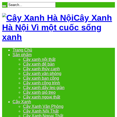
Cây Xanh
Hà Nội Vì một cuốc sống
xanh
Trang Chủ
Sản phẩm
Cây xanh nội thất
Cây xanh để bàn
Cây xanh thủy canh
Cây xanh văn phòng
Cây xanh ban công
Cây xanh công trình
Cây xanh dây leo giàn
Cây xanh giỏ treo
Cây xanh ngoại thất
Cây Xanh
Cây Xanh Văn Phòng
Cây Xanh Nội Thất
Cây Xanh Ngoại Thất