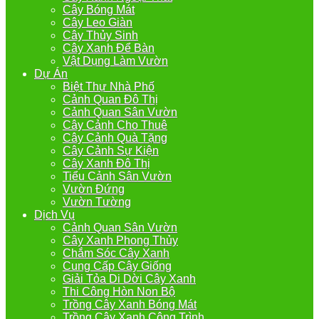
Cây Bóng Mát
Cây Leo Giàn
Cây Thủy Sinh
Cây Xanh Để Bàn
Vật Dụng Làm Vườn
Dự Án
Biệt Thự Nhà Phố
Cảnh Quan Đô Thị
Cảnh Quan Sân Vườn
Cây Cảnh Cho Thuê
Cây Cảnh Quà Tặng
Cây Cảnh Sự Kiện
Cây Xanh Đô Thị
Tiểu Cảnh Sân Vườn
Vườn Đứng
Vườn Tường
Dịch Vụ
Cảnh Quan Sân Vườn
Cây Xanh Phong Thủy
Chắm Sóc Cây Xanh
Cung Cấp Cây Giống
Giải Tỏa Di Dời Cây Xanh
Thi Công Hòn Non Bộ
Trồng Cây Xanh Bóng Mát
Trồng Cây Xanh Công Trình