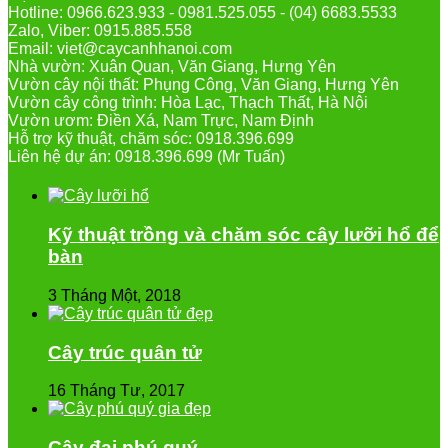
Hotline: 0966.623.933 - 0981.525.055 - (04) 6683.5533
Zalo, Viber: 0915.885.558
Email: viet@caycanhhanoi.com
Nhà vườn: Xuân Quan, Văn Giang, Hưng Yên
Vườn cây nội thất: Phụng Công, Văn Giang, Hưng Yên
Vườn cây công trình: Hòa Lạc, Thạch Thất, Hà Nội
Vườn ươm: Điền Xá, Nam Trực, Nam Định
Hỗ trợ kỹ thuật, chăm sóc: 0918.396.699
Liên hệ dự án: 0918.396.699 (Mr Tuấn)
Kỹ thuật trồng và chăm sóc cây lưỡi hổ để
bàn
3 Tháng Một, 2018
Cây trúc quân tử
16 Tháng Tư, 2017
Cây đại phú quý