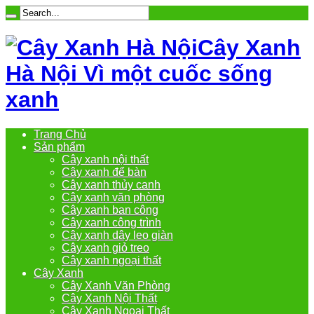
Cây Xanh
Hà Nội Vì một cuốc sống
xanh
Trang Chủ
Sản phẩm
Cây xanh nội thất
Cây xanh để bàn
Cây xanh thủy canh
Cây xanh văn phòng
Cây xanh ban công
Cây xanh công trình
Cây xanh dây leo giàn
Cây xanh giỏ treo
Cây xanh ngoại thất
Cây Xanh
Cây Xanh Văn Phòng
Cây Xanh Nội Thất
Cây Xanh Ngoại Thất