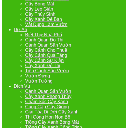
Cây Bóng Mát
Cây Leo Giàn
Cây Thủy Sinh
Cây Xanh Để Bàn
Vật Dụng Làm Vườn
Dự Án
Biệt Thự Nhà Phố
Cảnh Quan Đô Thị
Cảnh Quan Sân Vườn
Cây Cảnh Cho Thuê
Cây Cảnh Quà Tặng
Cây Cảnh Sự Kiện
Cây Xanh Đô Thị
Tiểu Cảnh Sân Vườn
Vườn Đứng
Vườn Tường
Dịch Vụ
Cảnh Quan Sân Vườn
Cây Xanh Phong Thủy
Chắm Sóc Cây Xanh
Cung Cấp Cây Giống
Giải Tỏa Di Dời Cây Xanh
Thi Công Hòn Non Bộ
Trồng Cây Xanh Bóng Mát
Trồng Cây Xanh Công Trình