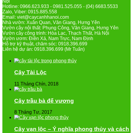
Nội
Hotline: 0966.623.933 - 0981.525.055 - (04) 6683.5533
Zalo, Viber: 0915.885.558
Email: viet@caycanhhanoi.com
Nhà vườn: Xuân Quan, Văn Giang, Hưng Yên
Vườn cây nội thất: Phụng Công, Văn Giang, Hưng Yên
Vườn cây công trình: Hòa Lạc, Thạch Thất, Hà Nội
Vườn ươm: Điền Xá, Nam Trực, Nam Định
Hỗ trợ kỹ thuật, chăm sóc: 0918.396.699
Liên hệ dự án: 0918.396.699 (Mr Tuấn)
Cây Tài Lộc
11 Tháng Chín, 2018
Cây trầu bà đế vương
8 Tháng Tư, 2017
Cây vạn lộc – Ý nghĩa phong thủy và cách