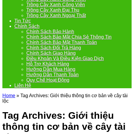
Trồng Cây Xanh Công Viên
Trồng Cây Xanh Đại Thụ
Trồng Cây Xanh Ngoại Thất
Tin Tức
Chính Sách
Chính Sách Bảo Hành
Chính Sách Bảo Mật Chia Sẻ Thông Tin
Chính Sách Bảo Mật Thanh Toán
Chính Sách Đổi Trả Hàng
Chính Sách Giao Hàng
Điều Khoản Và Điều Kiện Giao Dịch
Hỗ Trợ Khách Hàng
Hưỡng Dẫn Mua Hàng
Hưỡng Dẫn Thanh Toán
Quy Chế Hoạt Động
Liên Hệ
Home
»
Tag Archives: Giới thiệu thông tin cơ bản về cây tài
lộc
Tag Archives:
Giới thiệu
thông tin cơ bản về cây tài