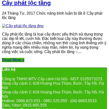
Cây phát lộc tầng
24 Tháng Tư, 2017
Chức năng bình luận bị tắt
ở Cây phát
lộc tầng
Cây phát lộc tầng là loại cây được yêu thích sử dụng trong
các dịp lễ tết, cưới hỏi. Đặc biệt loai cây này thường được
dùng ở các chùa chiền, những nơi thờ cúng linh thiêng với ý
nghĩa mang đến nhiều may mắn, niềm tin, hy vọng trong
công việc và cuộc sống. Cây phát lộc tầng – ...
Read More »
Liên hệ
Công ty TNHH MTV Cây cảnh Hà Nội - MST: 0105573223
Shop cây cảnh 1: 628 Hoàng Hoa Thám, Bưởi, Tây Hồ, Hà
Nội
Shop cây cảnh 2: 616 Hoàng Hoa Thám, Bưởi, Tây Hồ, Hà
Nội
Hotline: 0966.623.933 - 0981.525.055 - (04) 6683.5533
Zalo, Viber: 0915.885.558