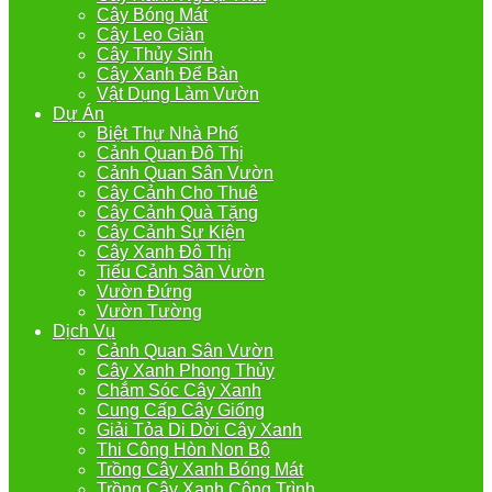
Cây Bóng Mát
Cây Leo Giàn
Cây Thủy Sinh
Cây Xanh Để Bàn
Vật Dụng Làm Vườn
Dự Án
Biệt Thự Nhà Phố
Cảnh Quan Đô Thị
Cảnh Quan Sân Vườn
Cây Cảnh Cho Thuê
Cây Cảnh Quà Tặng
Cây Cảnh Sự Kiện
Cây Xanh Đô Thị
Tiểu Cảnh Sân Vườn
Vườn Đứng
Vườn Tường
Dịch Vụ
Cảnh Quan Sân Vườn
Cây Xanh Phong Thủy
Chắm Sóc Cây Xanh
Cung Cấp Cây Giống
Giải Tỏa Di Dời Cây Xanh
Thi Công Hòn Non Bộ
Trồng Cây Xanh Bóng Mát
Trồng Cây Xanh Công Trình