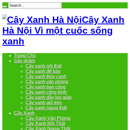
Cây Xanh
Hà Nội Vì một cuốc sống
xanh
Trang Chủ
Sản phẩm
Cây xanh nội thất
Cây xanh để bàn
Cây xanh thủy canh
Cây xanh văn phòng
Cây xanh ban công
Cây xanh công trình
Cây xanh dây leo giàn
Cây xanh giỏ treo
Cây xanh ngoại thất
Cây Xanh
Cây Xanh Văn Phòng
Cây Xanh Nội Thất
Cây Xanh Ngoại Thất