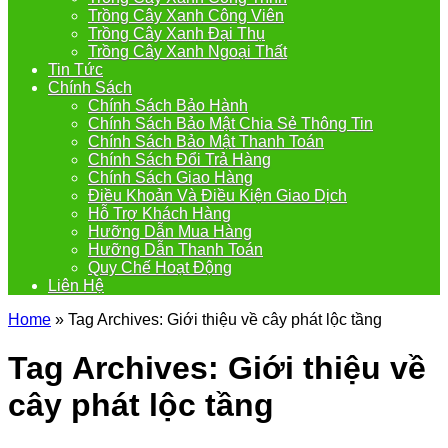
Trồng Cây Xanh Công Viên
Trồng Cây Xanh Đại Thụ
Trồng Cây Xanh Ngoại Thất
Tin Tức
Chính Sách
Chính Sách Bảo Hành
Chính Sách Bảo Mật Chia Sẻ Thông Tin
Chính Sách Bảo Mật Thanh Toán
Chính Sách Đổi Trả Hàng
Chính Sách Giao Hàng
Điều Khoản Và Điều Kiện Giao Dịch
Hỗ Trợ Khách Hàng
Hưỡng Dẫn Mua Hàng
Hưỡng Dẫn Thanh Toán
Quy Chế Hoạt Động
Liên Hệ
Home
»
Tag Archives: Giới thiệu về cây phát lộc tầng
Tag Archives:
Giới thiệu về
cây phát lộc tầng