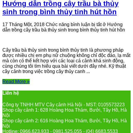
Hướng dẫn trồng cây trầu bà thủy
sinh trong bình thủy tinh hút hồn
17 Tháng Một, 2018
Chức năng bình luận bị tắt
ở Hướng
dẫn trồng cây trầu bà thủy sinh trong bình thủy tinh hút hồn
Cây trầu bà thủy sinh trong bình thủy tinh là phương pháp
được nhiều chị em phụ nữ chuộng không chỉ độc đáo, lạ mắt
mà còn có thể kết hợp với các loại cá cảnh khá sinh động,
cùng chúng tôi tìm hiểu qua bài viết dưới đây nhé. Kỹ thuật
cây cảnh trong việc trồng cây thủy canh ...
Read More »
Liên hệ
Công ty TNHH MTV Cây cảnh Hà Nội - MST: 0105573223
Shop cây cảnh 1: 628 Hoàng Hoa Thám, Bưởi, Tây Hồ, Hà
Nội
Shop cây cảnh 2: 616 Hoàng Hoa Thám, Bưởi, Tây Hồ, Hà
Nội
Hotline: 0966.623.933 - 0981.525.055 - (04) 6683.5533