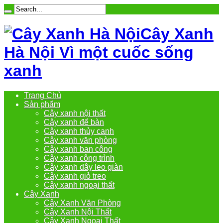
Cây Xanh
Hà Nội Vì một cuốc sống
xanh
Trang Chủ
Sản phẩm
Cây xanh nội thất
Cây xanh để bàn
Cây xanh thủy canh
Cây xanh văn phòng
Cây xanh ban công
Cây xanh công trình
Cây xanh dây leo giàn
Cây xanh giỏ treo
Cây xanh ngoại thất
Cây Xanh
Cây Xanh Văn Phòng
Cây Xanh Nội Thất
Cây Xanh Ngoại Thất