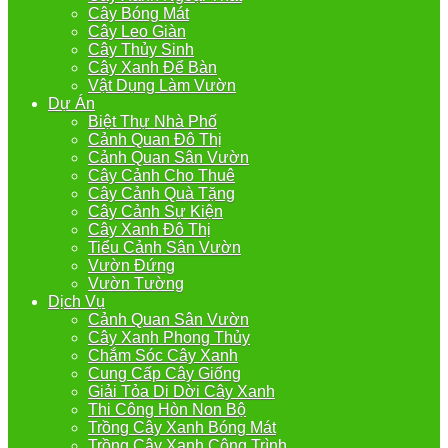
Cây Bóng Mát
Cây Leo Giàn
Cây Thủy Sinh
Cây Xanh Để Bàn
Vật Dụng Làm Vườn
Dự Án
Biệt Thự Nhà Phố
Cảnh Quan Đô Thị
Cảnh Quan Sân Vườn
Cây Cảnh Cho Thuê
Cây Cảnh Quà Tặng
Cây Cảnh Sự Kiện
Cây Xanh Đô Thị
Tiểu Cảnh Sân Vườn
Vườn Đứng
Vườn Tường
Dịch Vụ
Cảnh Quan Sân Vườn
Cây Xanh Phong Thủy
Chắm Sóc Cây Xanh
Cung Cấp Cây Giống
Giải Tỏa Di Dời Cây Xanh
Thi Công Hòn Non Bộ
Trồng Cây Xanh Bóng Mát
Trồng Cây Xanh Công Trình