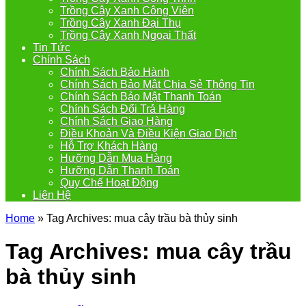
Trồng Cây Xanh Công Viên
Trồng Cây Xanh Đại Thụ
Trồng Cây Xanh Ngoại Thất
Tin Tức
Chính Sách
Chính Sách Bảo Hành
Chính Sách Bảo Mật Chia Sẻ Thông Tin
Chính Sách Bảo Mật Thanh Toán
Chính Sách Đổi Trả Hàng
Chính Sách Giao Hàng
Điều Khoản Và Điều Kiện Giao Dịch
Hỗ Trợ Khách Hàng
Hưỡng Dẫn Mua Hàng
Hưỡng Dẫn Thanh Toán
Quy Chế Hoạt Động
Liên Hệ
Home
»
Tag Archives: mua cây trầu bà thủy sinh
Tag Archives:
mua cây trầu
bà thủy sinh