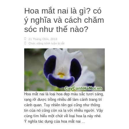
Hoa mắt nai là gì? có
ý nghĩa và cách chăm
sóc như thế nào?
21 Tháng Chín, 2018
Chức năng bình luận bị tắt
ở
Hoa
mắt
nai
là
gì?
có
ý
nghĩa
và
cách
chăm
sóc
như
thế
nào?
Hoa mắt nai là loại hoa đẹp màu sắc tươi sáng,
rạng rỡ được trồng nhiều để làm cảnh trang trí
cảnh quan. Tuy nhiên tên gọi cũng như thông
tin của nó cũng còn xa lạ với nhiều người. Vậy
cùng tìm hiểu một chút về loại hoa lạ này nhé.
Ý nghĩa tác dụng của hoa mắt nai ...