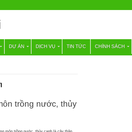
DỰ ÁN
DỊCH VỤ
TIN TỨC
CHÍNH SÁCH
h
môn trồng nước, thủy
ng môn trồng nước, thủy canh là cây thân