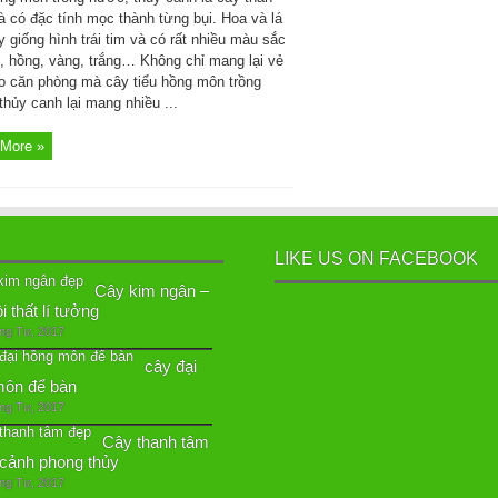
à có đặc tính mọc thành từng bụi. Hoa và lá
 giống hình trái tim và có rất nhiều màu sắc
, hồng, vàng, trắng… Không chỉ mang lại vẻ
o căn phòng mà cây tiểu hồng môn trồng
thủy canh lại mang nhiều ...
More »
LIKE US ON FACEBOOK
Cây kim ngân –
 thất lí tưởng
ng Tư, 2017
cây đại
môn để bàn
ng Tư, 2017
Cây thanh tâm
cảnh phong thủy
ng Tư, 2017