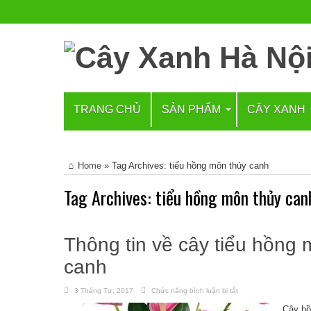
TRANG CHỦ
SẢN PHẨM
CÂY XANH
Home
»
Tag Archives: tiểu hồng môn thủy canh
Tag Archives:
tiểu hồng môn thủy can
Thông tin về cây tiểu hồng 
canh
3 Tháng Tư, 2017
Chức năng bình luận bị tắt
ở
Thông
tin
Cây hồ