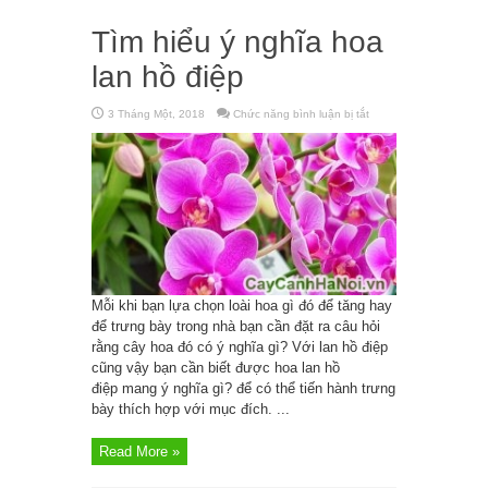
Tìm hiểu ý nghĩa hoa
lan hồ điệp
3 Tháng Một, 2018
Chức năng bình luận bị tắt
ở
Tìm
hiểu
ý
nghĩa
hoa
lan
hồ
điệp
Mỗi khi bạn lựa chọn loài hoa gì đó để tăng hay
để trưng bày trong nhà bạn cần đặt ra câu hỏi
rằng cây hoa đó có ý nghĩa gì? Với lan hồ điệp
cũng vậy bạn cần biết được hoa lan hồ
điệp mang ý nghĩa gì? để có thể tiến hành trưng
bày thích hợp với mục đích. ...
Read More »