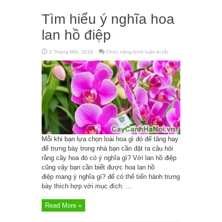
Tìm hiểu ý nghĩa hoa
lan hồ điệp
3 Tháng Một, 2018
Chức năng bình luận bị tắt
ở
Tìm
hiểu
ý
nghĩa
hoa
lan
hồ
điệp
Mỗi khi bạn lựa chọn loài hoa gì đó để tăng hay
để trưng bày trong nhà bạn cần đặt ra câu hỏi
rằng cây hoa đó có ý nghĩa gì? Với lan hồ điệp
cũng vậy bạn cần biết được hoa lan hồ
điệp mang ý nghĩa gì? để có thể tiến hành trưng
bày thích hợp với mục đích. ...
Read More »