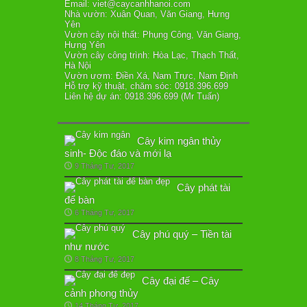
Email: viet@caycanhhanoi.com
Nhà vườn: Xuân Quan, Văn Giang, Hưng
Yên
Vườn cây nội thất: Phụng Công, Văn Giang,
Hưng Yên
Vườn cây công trình: Hòa Lạc, Thạch Thất,
Hà Nội
Vườn ươm: Điền Xá, Nam Trực, Nam Định
Hỗ trợ kỹ thuật, chăm sóc: 0918.396.699
Liên hệ dự án: 0918.396.699 (Mr Tuấn)
Cây kim ngân thủy
sinh- Độc đáo và mới lạ
9 Tháng Tư, 2017
Cây phát tài
để bàn
6 Tháng Tư, 2017
Cây phú quý – Tiền tài
như nước
8 Tháng Tư, 2017
Cây đại đế – Cây
cảnh phong thủy
14 Tháng Tư, 2017