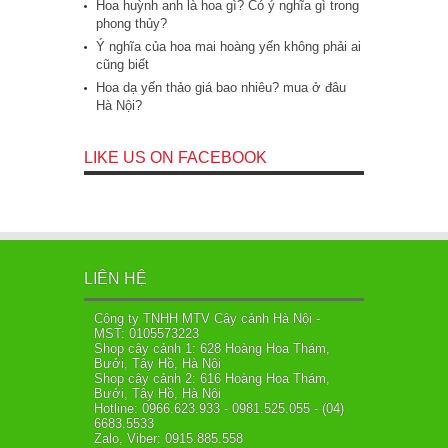
Hoa huỳnh anh là hoa gì? Có ý nghĩa gì trong
phong thủy?
Ý nghĩa của hoa mai hoàng yến không phải ai
cũng biết
Hoa dạ yến thảo giá bao nhiêu? mua ở đâu
Hà Nội?
LIKE US ON FACEBOOK
LIÊN HỆ
Công ty TNHH MTV Cây cảnh Hà Nội -
MST: 0105573223
Shop cây cảnh 1: 628 Hoàng Hoa Thám,
Bưởi, Tây Hồ, Hà Nội
Shop cây cảnh 2: 616 Hoàng Hoa Thám,
Bưởi, Tây Hồ, Hà Nội
Hotline: 0966.623.933 - 0981.525.055 - (04)
6683.5533
Zalo, Viber: 0915.885.558