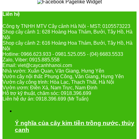
Liên hệ
Công ty TNHH MTV Cây cảnh Hà Nội - MST: 0105573223
Shop cây cảnh 1: 628 Hoàng Hoa Thám, Bưởi, Tây Hồ, Hà
Nội
Shop cây cảnh 2: 616 Hoàng Hoa Thám, Bưởi, Tây Hồ, Hà
Nội
Hotline: 0966.623.933 - 0981.525.055 - (04) 6683.5533
Zalo, Viber: 0915.885.558
Email: viet@caycanhhanoi.com
Nhà vườn: Xuân Quan, Văn Giang, Hưng Yên
Vườn cây nội thất: Phụng Công, Văn Giang, Hưng Yên
Vườn cây công trình: Hòa Lạc, Thạch Thất, Hà Nội
Vườn ươm: Điền Xá, Nam Trực, Nam Định
Hỗ trợ kỹ thuật, chăm sóc: 0918.396.699
Liên hệ dự án: 0918.396.699 (Mr Tuấn)
Ý nghĩa của cây kim tiền trồng nước, thủy
canh