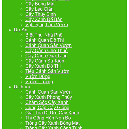
Cây Bóng Mát
Cây Leo Giàn
Cây Thủy Sinh
Cây Xanh Để Bàn
Vật Dụng Làm Vườn
Dự Án
Biệt Thự Nhà Phố
Cảnh Quan Đô Thị
Cảnh Quan Sân Vườn
Cây Cảnh Cho Thuê
Cây Cảnh Quà Tặng
Cây Cảnh Sự Kiện
Cây Xanh Đô Thị
Tiểu Cảnh Sân Vườn
Vườn Đứng
Vườn Tường
Dịch Vụ
Cảnh Quan Sân Vườn
Cây Xanh Phong Thủy
Chắm Sóc Cây Xanh
Cung Cấp Cây Giống
Giải Tỏa Di Dời Cây Xanh
Thi Công Hòn Non Bộ
Trồng Cây Xanh Bóng Mát
Trồng Cây Xanh Công Trình