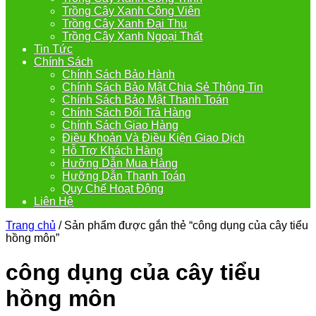
Trồng Cây Xanh Công Viên
Trồng Cây Xanh Đại Thụ
Trồng Cây Xanh Ngoại Thất
Tin Tức
Chính Sách
Chính Sách Bảo Hành
Chính Sách Bảo Mật Chia Sẻ Thông Tin
Chính Sách Bảo Mật Thanh Toán
Chính Sách Đổi Trả Hàng
Chính Sách Giao Hàng
Điều Khoản Và Điều Kiện Giao Dịch
Hỗ Trợ Khách Hàng
Hưỡng Dẫn Mua Hàng
Hưỡng Dẫn Thanh Toán
Quy Chế Hoạt Động
Liên Hệ
Trang chủ
/ Sản phẩm được gắn thẻ “công dụng của cây tiểu
hồng môn”
công dụng của cây tiểu
hồng môn