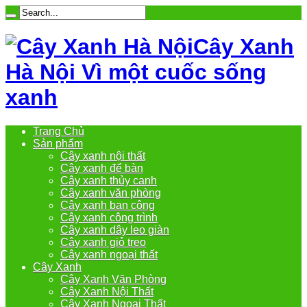
Cây Xanh
Hà Nội Vì một cuốc sống
xanh
Trang Chủ
Sản phẩm
Cây xanh nội thất
Cây xanh để bàn
Cây xanh thủy canh
Cây xanh văn phòng
Cây xanh ban công
Cây xanh công trình
Cây xanh dây leo giàn
Cây xanh giỏ treo
Cây xanh ngoại thất
Cây Xanh
Cây Xanh Văn Phòng
Cây Xanh Nội Thất
Cây Xanh Ngoại Thất