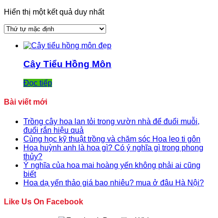
Hiển thị một kết quả duy nhất
Cây Tiểu Hồng Môn
Đọc tiếp
Bài viết mới
Trồng cây hoa lan tỏi trong vườn nhà để đuổi muỗi,
đuổi rắn hiệu quả
Cùng học kỹ thuật trồng và chăm sóc Hoa leo ti gôn
Hoa huỳnh anh là hoa gì? Có ý nghĩa gì trong phong
thủy?
Ý nghĩa của hoa mai hoàng yến không phải ai cũng
biết
Hoa dạ yến thảo giá bao nhiêu? mua ở đâu Hà Nội?
Like Us On Facebook