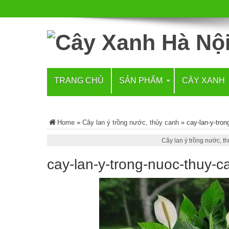
TRANG CHỦ
SẢN PHẨM
CÂY XANH
Home
»
Cây lan ý trồng nước, thủy canh
»
cay-lan-y-tro
Cây lan ý trồng nước, t
cay-lan-y-trong-nuoc-thuy-c