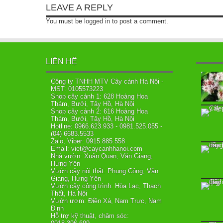
LEAVE A REPLY
You must be
logged in
to post a comment.
LIÊN HỆ
Công ty TNHH MTV Cây cảnh Hà Nội -
MST: 0105573223
Shop cây cảnh 1: 628 Hoàng Hoa
Thám, Bưởi, Tây Hồ, Hà Nội
Shop cây cảnh 2: 616 Hoàng Hoa
Thám, Bưởi, Tây Hồ, Hà Nội
Hotline: 0966.623.933 - 0981.525.055 -
(04) 6683.5533
Zalo, Viber: 0915.885.558
Email: viet@caycanhhanoi.com
Nhà vườn: Xuân Quan, Văn Giang,
Hưng Yên
Vườn cây nội thất: Phụng Công, Văn
Giang, Hưng Yên
Vườn cây công trình: Hòa Lạc, Thạch
Thất, Hà Nội
Vườn ươm: Điền Xá, Nam Trực, Nam
Định
Hỗ trợ kỹ thuật, chăm sóc: