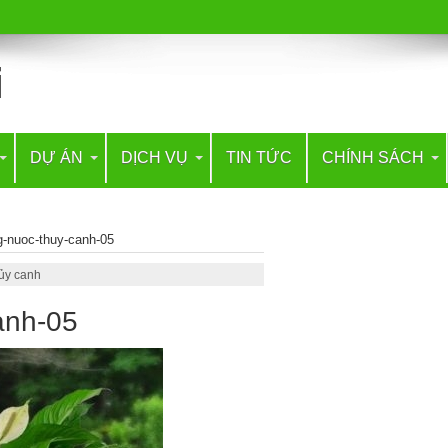
DỰ ÁN
DỊCH VỤ
TIN TỨC
CHÍNH SÁCH
ng-nuoc-thuy-canh-05
hủy canh
anh-05