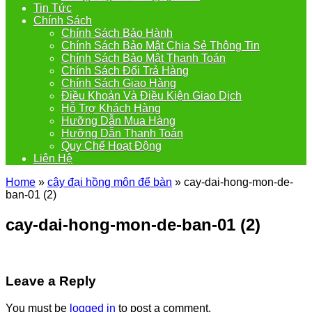
Tin Tức
Chính Sách
Chính Sách Bảo Hành
Chính Sách Bảo Mật Chia Sẻ Thông Tin
Chính Sách Bảo Mật Thanh Toán
Chính Sách Đổi Trả Hàng
Chính Sách Giao Hàng
Điều Khoản Và Điều Kiện Giao Dịch
Hỗ Trợ Khách Hàng
Hưỡng Dẫn Mua Hàng
Hưỡng Dẫn Thanh Toán
Quy Chế Hoạt Động
Liên Hệ
Home
»
cây đại hồng môn để bàn
»
cay-dai-hong-mon-de-
ban-01 (2)
cay-dai-hong-mon-de-ban-01 (2)
Leave a Reply
You must be
logged in
to post a comment.