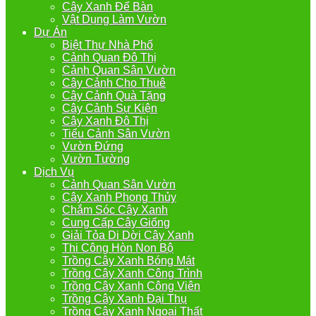
Cây Xanh Để Bàn
Vật Dụng Làm Vườn
Dự Án
Biệt Thự Nhà Phố
Cảnh Quan Đô Thị
Cảnh Quan Sân Vườn
Cây Cảnh Cho Thuê
Cây Cảnh Quà Tặng
Cây Cảnh Sự Kiện
Cây Xanh Đô Thị
Tiểu Cảnh Sân Vườn
Vườn Đứng
Vườn Tường
Dịch Vụ
Cảnh Quan Sân Vườn
Cây Xanh Phong Thủy
Chắm Sóc Cây Xanh
Cung Cấp Cây Giống
Giải Tỏa Di Dời Cây Xanh
Thi Công Hòn Non Bộ
Trồng Cây Xanh Bóng Mát
Trồng Cây Xanh Công Trình
Trồng Cây Xanh Công Viên
Trồng Cây Xanh Đại Thụ
Trồng Cây Xanh Ngoại Thất