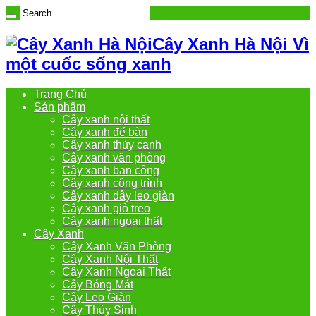
Cây Xanh Hà Nội Vì
một cuốc sống xanh
Trang Chủ
Sản phẩm
Cây xanh nội thất
Cây xanh để bàn
Cây xanh thủy canh
Cây xanh văn phòng
Cây xanh ban công
Cây xanh công trình
Cây xanh dây leo giàn
Cây xanh giỏ treo
Cây xanh ngoại thất
Cây Xanh
Cây Xanh Văn Phòng
Cây Xanh Nội Thất
Cây Xanh Ngoại Thất
Cây Bóng Mát
Cây Leo Giàn
Cây Thủy Sinh