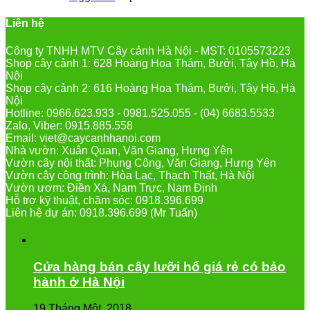
Liên hệ
Công ty TNHH MTV Cây cảnh Hà Nội - MST: 0105573223
Shop cây cảnh 1: 628 Hoàng Hoa Thám, Bưởi, Tây Hồ, Hà
Nội
Shop cây cảnh 2: 616 Hoàng Hoa Thám, Bưởi, Tây Hồ, Hà
Nội
Hotline: 0966.623.933 - 0981.525.055 - (04) 6683.5533
Zalo, Viber: 0915.885.558
Email: viet@caycanhhanoi.com
Nhà vườn: Xuân Quan, Văn Giang, Hưng Yên
Vườn cây nội thất: Phụng Công, Văn Giang, Hưng Yên
Vườn cây công trình: Hòa Lạc, Thạch Thất, Hà Nội
Vườn ươm: Điền Xá, Nam Trực, Nam Định
Hỗ trợ kỹ thuật, chăm sóc: 0918.396.699
Liên hệ dự án: 0918.396.699 (Mr Tuấn)
Cửa hàng bán cây lưỡi hổ giá rẻ có bảo
hành ở Hà Nội
19 Tháng Một, 2018