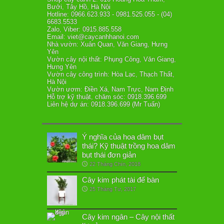
Bưởi, Tây Hồ, Hà Nội
Hotline: 0966.623.933 - 0981.525.055 - (04)
6683.5533
Zalo, Viber: 0915.885.558
Email: viet@caycanhhanoi.com
Nhà vườn: Xuân Quan, Văn Giang, Hưng
Yên
Vườn cây nội thất: Phụng Công, Văn Giang,
Hưng Yên
Vườn cây công trình: Hòa Lạc, Thạch Thất,
Hà Nội
Vườn ươm: Điền Xá, Nam Trực, Nam Định
Hỗ trợ kỹ thuật, chăm sóc: 0918.396.699
Liên hệ dự án: 0918.396.699 (Mr Tuấn)
Ý nghĩa của hoa dâm bụt
thái? Kỹ thuật trồng hoa dâm
bụt thái đơn giản
22 Tháng Chín, 2018
Cây kim phát tài để bàn
25 Tháng Tư, 2017
Cây kim ngân – Cây nội thất