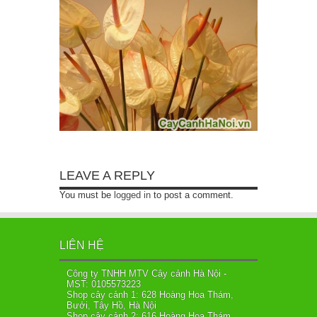
LEAVE A REPLY
You must be
logged in
to post a comment.
LIÊN HỆ
Công ty TNHH MTV Cây cảnh Hà Nội -
MST: 0105573223
Shop cây cảnh 1: 628 Hoàng Hoa Thám,
Bưởi, Tây Hồ, Hà Nội
Shop cây cảnh 2: 616 Hoàng Hoa Thám,