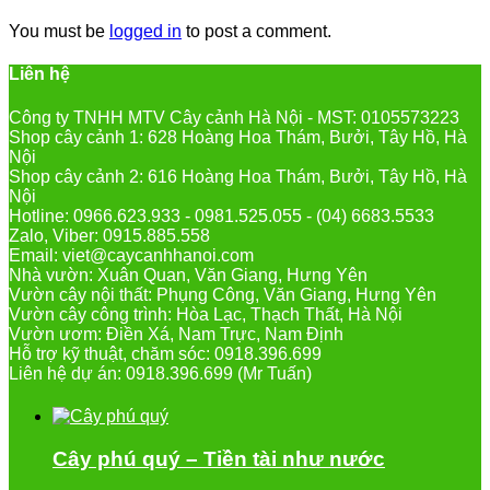
You must be
logged in
to post a comment.
Liên hệ
Công ty TNHH MTV Cây cảnh Hà Nội - MST: 0105573223
Shop cây cảnh 1: 628 Hoàng Hoa Thám, Bưởi, Tây Hồ, Hà
Nội
Shop cây cảnh 2: 616 Hoàng Hoa Thám, Bưởi, Tây Hồ, Hà
Nội
Hotline: 0966.623.933 - 0981.525.055 - (04) 6683.5533
Zalo, Viber: 0915.885.558
Email: viet@caycanhhanoi.com
Nhà vườn: Xuân Quan, Văn Giang, Hưng Yên
Vườn cây nội thất: Phụng Công, Văn Giang, Hưng Yên
Vườn cây công trình: Hòa Lạc, Thạch Thất, Hà Nội
Vườn ươm: Điền Xá, Nam Trực, Nam Định
Hỗ trợ kỹ thuật, chăm sóc: 0918.396.699
Liên hệ dự án: 0918.396.699 (Mr Tuấn)
Cây phú quý – Tiền tài như nước