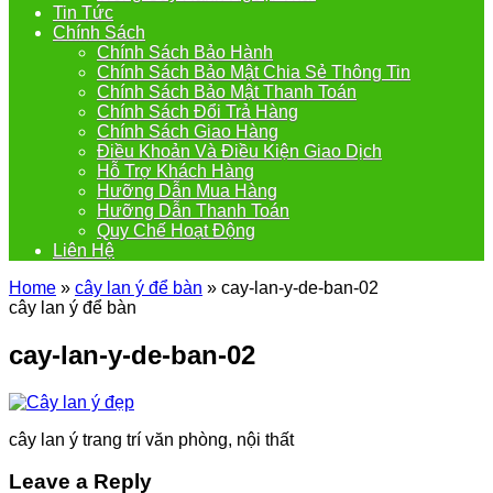
Tin Tức
Chính Sách
Chính Sách Bảo Hành
Chính Sách Bảo Mật Chia Sẻ Thông Tin
Chính Sách Bảo Mật Thanh Toán
Chính Sách Đổi Trả Hàng
Chính Sách Giao Hàng
Điều Khoản Và Điều Kiện Giao Dịch
Hỗ Trợ Khách Hàng
Hưỡng Dẫn Mua Hàng
Hưỡng Dẫn Thanh Toán
Quy Chế Hoạt Động
Liên Hệ
Home
»
cây lan ý để bàn
»
cay-lan-y-de-ban-02
cây lan ý để bàn
cay-lan-y-de-ban-02
cây lan ý trang trí văn phòng, nội thất
Leave a Reply