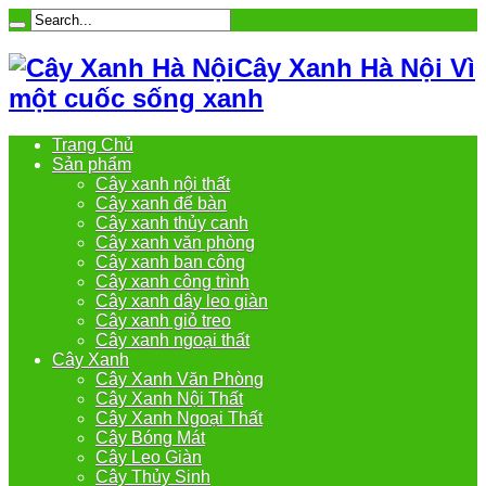
Cây Xanh Hà Nội Vì
một cuốc sống xanh
Trang Chủ
Sản phẩm
Cây xanh nội thất
Cây xanh để bàn
Cây xanh thủy canh
Cây xanh văn phòng
Cây xanh ban công
Cây xanh công trình
Cây xanh dây leo giàn
Cây xanh giỏ treo
Cây xanh ngoại thất
Cây Xanh
Cây Xanh Văn Phòng
Cây Xanh Nội Thất
Cây Xanh Ngoại Thất
Cây Bóng Mát
Cây Leo Giàn
Cây Thủy Sinh