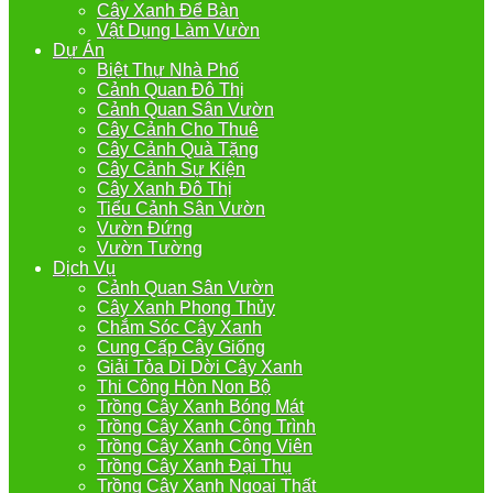
Cây Xanh Để Bàn
Vật Dụng Làm Vườn
Dự Án
Biệt Thự Nhà Phố
Cảnh Quan Đô Thị
Cảnh Quan Sân Vườn
Cây Cảnh Cho Thuê
Cây Cảnh Quà Tặng
Cây Cảnh Sự Kiện
Cây Xanh Đô Thị
Tiểu Cảnh Sân Vườn
Vườn Đứng
Vườn Tường
Dịch Vụ
Cảnh Quan Sân Vườn
Cây Xanh Phong Thủy
Chắm Sóc Cây Xanh
Cung Cấp Cây Giống
Giải Tỏa Di Dời Cây Xanh
Thi Công Hòn Non Bộ
Trồng Cây Xanh Bóng Mát
Trồng Cây Xanh Công Trình
Trồng Cây Xanh Công Viên
Trồng Cây Xanh Đại Thụ
Trồng Cây Xanh Ngoại Thất