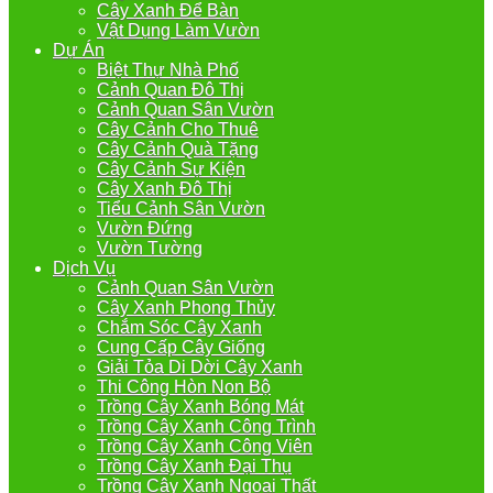
Cây Xanh Để Bàn
Vật Dụng Làm Vườn
Dự Án
Biệt Thự Nhà Phố
Cảnh Quan Đô Thị
Cảnh Quan Sân Vườn
Cây Cảnh Cho Thuê
Cây Cảnh Quà Tặng
Cây Cảnh Sự Kiện
Cây Xanh Đô Thị
Tiểu Cảnh Sân Vườn
Vườn Đứng
Vườn Tường
Dịch Vụ
Cảnh Quan Sân Vườn
Cây Xanh Phong Thủy
Chắm Sóc Cây Xanh
Cung Cấp Cây Giống
Giải Tỏa Di Dời Cây Xanh
Thi Công Hòn Non Bộ
Trồng Cây Xanh Bóng Mát
Trồng Cây Xanh Công Trình
Trồng Cây Xanh Công Viên
Trồng Cây Xanh Đại Thụ
Trồng Cây Xanh Ngoại Thất