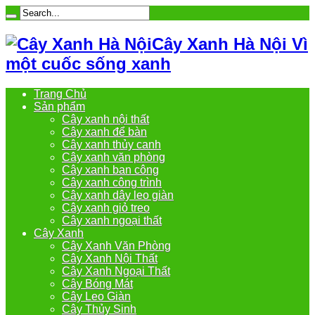
Cây Xanh Hà Nội Vì
một cuốc sống xanh
Trang Chủ
Sản phẩm
Cây xanh nội thất
Cây xanh để bàn
Cây xanh thủy canh
Cây xanh văn phòng
Cây xanh ban công
Cây xanh công trình
Cây xanh dây leo giàn
Cây xanh giỏ treo
Cây xanh ngoại thất
Cây Xanh
Cây Xanh Văn Phòng
Cây Xanh Nội Thất
Cây Xanh Ngoại Thất
Cây Bóng Mát
Cây Leo Giàn
Cây Thủy Sinh