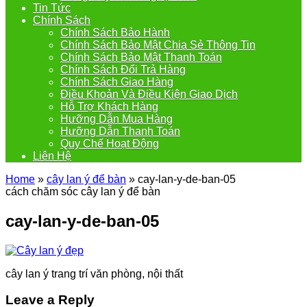
Tin Tức
Chính Sách
Chính Sách Bảo Hành
Chính Sách Bảo Mật Chia Sẻ Thông Tin
Chính Sách Bảo Mật Thanh Toán
Chính Sách Đổi Trả Hàng
Chính Sách Giao Hàng
Điều Khoản Và Điều Kiện Giao Dịch
Hỗ Trợ Khách Hàng
Hưỡng Dẫn Mua Hàng
Hưỡng Dẫn Thanh Toán
Quy Chế Hoạt Động
Liên Hệ
Home
»
cây lan ý để bàn
»
cay-lan-y-de-ban-05
cách chăm sóc cây lan ý để bàn
cay-lan-y-de-ban-05
cây lan ý trang trí văn phòng, nội thất
Leave a Reply