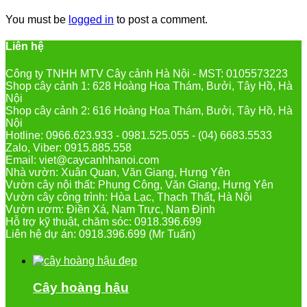
You must be
logged in
to post a comment.
Liên hệ
Công ty TNHH MTV Cây cảnh Hà Nội - MST: 0105573223
Shop cây cảnh 1: 628 Hoàng Hoa Thám, Bưởi, Tây Hồ, Hà
Nội
Shop cây cảnh 2: 616 Hoàng Hoa Thám, Bưởi, Tây Hồ, Hà
Nội
Hotline: 0966.623.933 - 0981.525.055 - (04) 6683.5533
Zalo, Viber: 0915.885.558
Email: viet@caycanhhanoi.com
Nhà vườn: Xuân Quan, Văn Giang, Hưng Yên
Vườn cây nội thất: Phụng Công, Văn Giang, Hưng Yên
Vườn cây công trình: Hòa Lạc, Thạch Thất, Hà Nội
Vườn ươm: Điền Xá, Nam Trực, Nam Định
Hỗ trợ kỹ thuật, chăm sóc: 0918.396.699
Liên hệ dự án: 0918.396.699 (Mr Tuấn)
Cây hoàng hậu