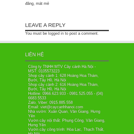
đãng, mát mẻ
LEAVE A REPLY
You must be
logged in
to post a comment.
LIÊN HỆ
Công ty TNHH MTV Cây cảnh Hà Nội -
MST: 0105573223
Shop cây cảnh 1: 628 Hoàng Hoa Thám,
Bưởi, Tây Hồ, Hà Nội
Shop cây cảnh 2: 616 Hoàng Hoa Thám,
Bưởi, Tây Hồ, Hà Nội
Hotline: 0966.623.933 - 0981.525.055 - (04)
6683.5533
Zalo, Viber: 0915.885.558
Email: viet@caycanhhanoi.com
Nhà vườn: Xuân Quan, Văn Giang, Hưng
Yên
Vườn cây nội thất: Phụng Công, Văn Giang,
Hưng Yên
Vườn cây công trình: Hòa Lạc, Thạch Thất,
Hà Nội