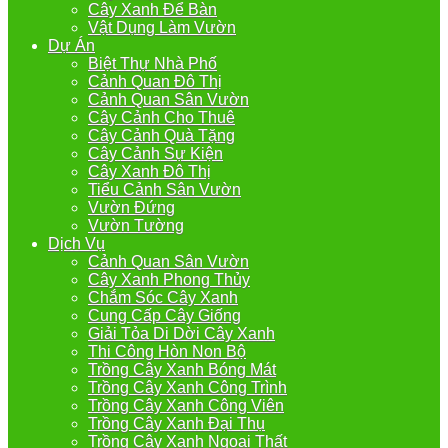
Cây Xanh Để Bàn
Vật Dụng Làm Vườn
Dự Án
Biệt Thự Nhà Phố
Cảnh Quan Đô Thị
Cảnh Quan Sân Vườn
Cây Cảnh Cho Thuê
Cây Cảnh Quà Tặng
Cây Cảnh Sự Kiện
Cây Xanh Đô Thị
Tiểu Cảnh Sân Vườn
Vườn Đứng
Vườn Tường
Dịch Vụ
Cảnh Quan Sân Vườn
Cây Xanh Phong Thủy
Chắm Sóc Cây Xanh
Cung Cấp Cây Giống
Giải Tỏa Di Dời Cây Xanh
Thi Công Hòn Non Bộ
Trồng Cây Xanh Bóng Mát
Trồng Cây Xanh Công Trình
Trồng Cây Xanh Công Viên
Trồng Cây Xanh Đại Thụ
Trồng Cây Xanh Ngoại Thất