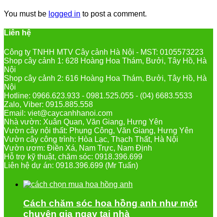
You must be
logged in
to post a comment.
Liên hệ
Công ty TNHH MTV Cây cảnh Hà Nội - MST: 0105573223
Shop cây cảnh 1: 628 Hoàng Hoa Thám, Bưởi, Tây Hồ, Hà
Nội
Shop cây cảnh 2: 616 Hoàng Hoa Thám, Bưởi, Tây Hồ, Hà
Nội
Hotline: 0966.623.933 - 0981.525.055 - (04) 6683.5533
Zalo, Viber: 0915.885.558
Email: viet@caycanhhanoi.com
Nhà vườn: Xuân Quan, Văn Giang, Hưng Yên
Vườn cây nội thất: Phụng Công, Văn Giang, Hưng Yên
Vườn cây công trình: Hòa Lạc, Thạch Thất, Hà Nội
Vườn ươm: Điền Xá, Nam Trực, Nam Định
Hỗ trợ kỹ thuật, chăm sóc: 0918.396.699
Liên hệ dự án: 0918.396.699 (Mr Tuấn)
Cách chăm sóc hoa hồng anh như một
chuyên gia ngay tại nhà