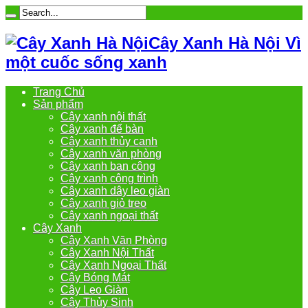
Cây Xanh Hà Nội Vì
một cuốc sống xanh
Trang Chủ
Sản phẩm
Cây xanh nội thất
Cây xanh để bàn
Cây xanh thủy canh
Cây xanh văn phòng
Cây xanh ban công
Cây xanh công trình
Cây xanh dây leo giàn
Cây xanh giỏ treo
Cây xanh ngoại thất
Cây Xanh
Cây Xanh Văn Phòng
Cây Xanh Nội Thất
Cây Xanh Ngoại Thất
Cây Bóng Mát
Cây Leo Giàn
Cây Thủy Sinh