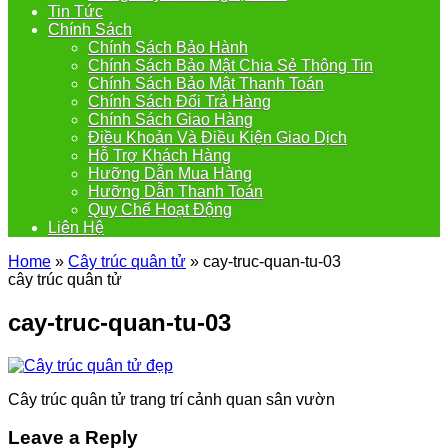
Tin Tức
Chính Sách
Chính Sách Bảo Hành
Chính Sách Bảo Mật Chia Sẻ Thông Tin
Chính Sách Bảo Mật Thanh Toán
Chính Sách Đổi Trả Hàng
Chính Sách Giao Hàng
Điều Khoản Và Điều Kiện Giao Dịch
Hỗ Trợ Khách Hàng
Hưỡng Dẫn Mua Hàng
Hưỡng Dẫn Thanh Toán
Quy Chế Hoạt Động
Liên Hệ
Home
»
Cây trúc quân tử
»
cay-truc-quan-tu-03
cây trúc quân tử
cay-truc-quan-tu-03
Cây trúc quân tử trang trí cảnh quan sân vườn
Leave a Reply