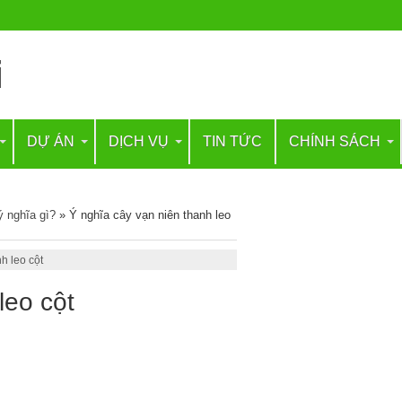
DỰ ÁN
DỊCH VỤ
TIN TỨC
CHÍNH SÁCH
ý nghĩa gì?
»
Ý nghĩa cây vạn niên thanh leo
h leo cột
leo cột