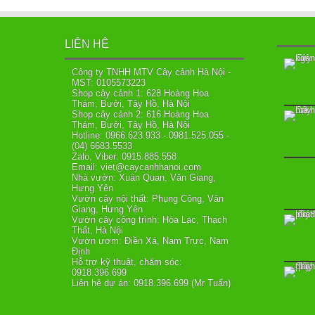
LIÊN HỆ
Công ty TNHH MTV Cây cảnh Hà Nội -
MST: 0105573223
Shop cây cảnh 1: 628 Hoàng Hoa
Thám, Bưởi, Tây Hồ, Hà Nội
Shop cây cảnh 2: 616 Hoàng Hoa
Thám, Bưởi, Tây Hồ, Hà Nội
Hotline: 0966.623.933 - 0981.525.055 -
(04) 6683.5533
Zalo, Viber: 0915.885.558
Email: viet@caycanhhanoi.com
Nhà vườn: Xuân Quan, Văn Giang,
Hưng Yên
Vườn cây nội thất: Phụng Công, Văn
Giang, Hưng Yên
Vườn cây công trình: Hòa Lạc, Thạch
Thất, Hà Nội
Vườn ươm: Điền Xá, Nam Trực, Nam
Định
Hỗ trợ kỹ thuật, chăm sóc:
0918.396.699
Liên hệ dự án: 0918.396.699 (Mr Tuấn)