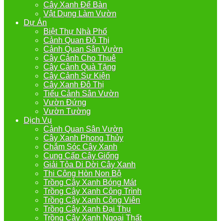
Cây Xanh Để Bàn
Vật Dụng Làm Vườn
Dự Án
Biệt Thự Nhà Phố
Cảnh Quan Đô Thị
Cảnh Quan Sân Vườn
Cây Cảnh Cho Thuê
Cây Cảnh Quà Tặng
Cây Cảnh Sự Kiện
Cây Xanh Đô Thị
Tiểu Cảnh Sân Vườn
Vườn Đứng
Vườn Tường
Dịch Vụ
Cảnh Quan Sân Vườn
Cây Xanh Phong Thủy
Chắm Sóc Cây Xanh
Cung Cấp Cây Giống
Giải Tỏa Di Dời Cây Xanh
Thi Công Hòn Non Bộ
Trồng Cây Xanh Bóng Mát
Trồng Cây Xanh Công Trình
Trồng Cây Xanh Công Viên
Trồng Cây Xanh Đại Thụ
Trồng Cây Xanh Ngoại Thất