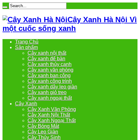
Cây Xanh Hà Nội Vì
một cuốc sống xanh
Trang Chủ
Sản phẩm
Cây xanh nội thất
Cây xanh để bàn
Cây xanh thủy canh
Cây xanh văn phòng
Cây xanh ban công
Cây xanh công trình
Cây xanh dây leo giàn
Cây xanh giỏ treo
Cây xanh ngoại thất
Cây Xanh
Cây Xanh Văn Phòng
Cây Xanh Nội Thất
Cây Xanh Ngoại Thất
Cây Bóng Mát
Cây Leo Giàn
Cây Thủy Sinh