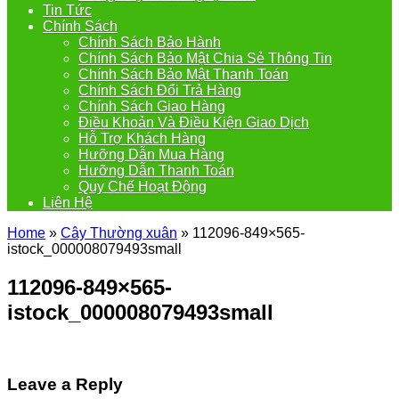
Tin Tức
Chính Sách
Chính Sách Bảo Hành
Chính Sách Bảo Mật Chia Sẻ Thông Tin
Chính Sách Bảo Mật Thanh Toán
Chính Sách Đổi Trả Hàng
Chính Sách Giao Hàng
Điều Khoản Và Điều Kiện Giao Dịch
Hỗ Trợ Khách Hàng
Hưỡng Dẫn Mua Hàng
Hưỡng Dẫn Thanh Toán
Quy Chế Hoạt Động
Liên Hệ
Home
»
Cây Thường xuân
»
112096-849×565-
istock_000008079493small
112096-849×565-
istock_000008079493small
Leave a Reply