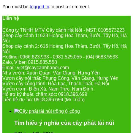
You must be
logged in
to post a comment.
Liên hệ
Công ty TNHH MTV Cây cảnh Hà Nội - MST: 0105573223
Shop cây cảnh 1: 628 Hoàng Hoa Thám, Bưởi, Tây Hồ, Hà
Nội
Shop cây cảnh 2: 616 Hoàng Hoa Thám, Bưởi, Tây Hồ, Hà
Nội
Hotline: 0966.623.933 - 0981.525.055 - (04) 6683.5533
Zalo, Viber: 0915.885.558
Email: viet@caycanhhanoi.com
Nhà vườn: Xuân Quan, Văn Giang, Hưng Yên
Vườn cây nội thất: Phụng Công, Văn Giang, Hưng Yên
Vườn cây công trình: Hòa Lạc, Thạch Thất, Hà Nội
Vườn ươm: Điền Xá, Nam Trực, Nam Định
Hỗ trợ kỹ thuật, chăm sóc: 0918.396.699
Liên hệ dự án: 0918.396.699 (Mr Tuấn)
Tìm hiểu ý nghĩa của cây phát tài núi