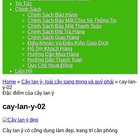
Tin Tức
Chính Sách
Chính Sách Bảo Hành
Chính Sách Bảo Mật Chia Sẻ Thông Tin
Chính Sách Bảo Mật Thanh Toán
Chính Sách Đổi Trả Hàng
Chính Sách Giao Hàng
Điều Khoản Và Điều Kiện Giao Dịch
Hỗ Trợ Khách Hàng
Hưỡng Dẫn Mua Hàng
Hưỡng Dẫn Thanh Toán
Quy Chế Hoạt Động
Liên Hệ
Home
»
Cây lan ý- loài cây sang trọng và quý phái
»
cay-lan-
y-02
Đặc điểm của cây lan ý
cay-lan-y-02
Cây lan ý có công dụng làm đẹp, trang trí căn phòng