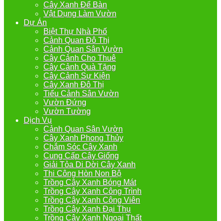
Cây Xanh Để Bàn
Vật Dụng Làm Vườn
Dự Án
Biệt Thự Nhà Phố
Cảnh Quan Đô Thị
Cảnh Quan Sân Vườn
Cây Cảnh Cho Thuê
Cây Cảnh Quà Tặng
Cây Cảnh Sự Kiện
Cây Xanh Đô Thị
Tiểu Cảnh Sân Vườn
Vườn Đứng
Vườn Tường
Dịch Vụ
Cảnh Quan Sân Vườn
Cây Xanh Phong Thủy
Chắm Sóc Cây Xanh
Cung Cấp Cây Giống
Giải Tỏa Di Dời Cây Xanh
Thi Công Hòn Non Bộ
Trồng Cây Xanh Bóng Mát
Trồng Cây Xanh Công Trình
Trồng Cây Xanh Công Viên
Trồng Cây Xanh Đại Thụ
Trồng Cây Xanh Ngoại Thất