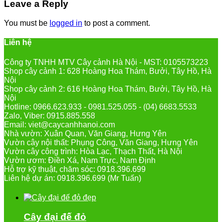
Leave a Reply
You must be
logged in
to post a comment.
Liên hệ
Công ty TNHH MTV Cây cảnh Hà Nội - MST: 0105573223
Shop cây cảnh 1: 628 Hoàng Hoa Thám, Bưởi, Tây Hồ, Hà
Nội
Shop cây cảnh 2: 616 Hoàng Hoa Thám, Bưởi, Tây Hồ, Hà
Nội
Hotline: 0966.623.933 - 0981.525.055 - (04) 6683.5533
Zalo, Viber: 0915.885.558
Email: viet@caycanhhanoi.com
Nhà vườn: Xuân Quan, Văn Giang, Hưng Yên
Vườn cây nội thất: Phụng Công, Văn Giang, Hưng Yên
Vườn cây công trình: Hòa Lạc, Thạch Thất, Hà Nội
Vườn ươm: Điền Xá, Nam Trực, Nam Định
Hỗ trợ kỹ thuật, chăm sóc: 0918.396.699
Liên hệ dự án: 0918.396.699 (Mr Tuấn)
Cây đại đế đỏ