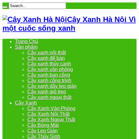
Cây Xanh Hà Nội Vì
một cuốc sống xanh
Trang Chủ
Sản phẩm
Cây xanh nội thất
Cây xanh để bàn
Cây xanh thủy canh
Cây xanh văn phòng
Cây xanh ban công
Cây xanh công trình
Cây xanh dây leo giàn
Cây xanh giỏ treo
Cây xanh ngoại thất
Cây Xanh
Cây Xanh Văn Phòng
Cây Xanh Nội Thất
Cây Xanh Ngoại Thất
Cây Bóng Mát
Cây Leo Giàn
Cây Thủy Sinh