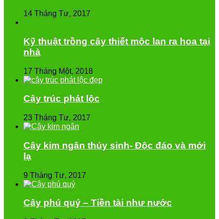
14 Tháng Tư, 2017
Kỹ thuật trồng cây thiết mộc lan ra hoa tại
nhà
17 Tháng Một, 2018
Cây trúc phát lộc
23 Tháng Tư, 2017
Cây kim ngân thủy sinh- Độc đáo và mới
lạ
9 Tháng Tư, 2017
Cây phú quý – Tiền tài như nước