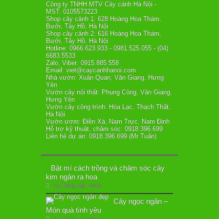
Công ty TNHH MTV Cây cảnh Hà Nội -
MST: 0105573223
Shop cây cảnh 1: 628 Hoàng Hoa Thám,
Bưởi, Tây Hồ, Hà Nội
Shop cây cảnh 2: 616 Hoàng Hoa Thám,
Bưởi, Tây Hồ, Hà Nội
Hotline: 0966.623.933 - 0981.525.055 - (04)
6683.5533
Zalo, Viber: 0915.885.558
Email: viet@caycanhhanoi.com
Nhà vườn: Xuân Quan, Văn Giang, Hưng
Yên
Vườn cây nội thất: Phụng Công, Văn Giang,
Hưng Yên
Vườn cây công trình: Hòa Lạc, Thạch Thất,
Hà Nội
Vườn ươm: Điền Xá, Nam Trực, Nam Định
Hỗ trợ kỹ thuật, chăm sóc: 0918.396.699
Liên hệ dự án: 0918.396.699 (Mr Tuấn)
Bật mí cách trồng và chăm sóc cây
kim ngân ra hoa
16 Tháng Một, 2018
Cây ngọc ngân –
Món quà tình yêu