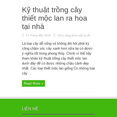
Kỹ thuật trồng cây
thiết mộc lan ra hoa
tại nhà
17 Tháng Một, 2018
Chức năng bình luận bị tắt
ở
Kỹ
thuật
Là loại cây dễ sống và không đòi hỏi phải kỳ
trồng
cây
công chăm sóc cây xanh hơn nữa lại có được
thiết
mộc
ý nghĩa tốt trong phong thủy. Chính vì thế hãy
lan
tham khảo kỹ thuật trồng cây thiết mộc lan
ra
hoa
dưới đây để có được những chậu cảnh đẹp
tại
nhà
nhất. Các loại thiết mộc lan giống Có những loại
cây ...
Read More »
LIÊN HỆ