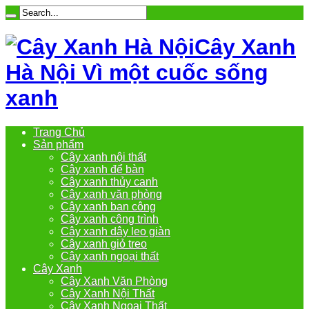
Cây Xanh
Hà Nội Vì một cuốc sống
xanh
Trang Chủ
Sản phẩm
Cây xanh nội thất
Cây xanh để bàn
Cây xanh thủy canh
Cây xanh văn phòng
Cây xanh ban công
Cây xanh công trình
Cây xanh dây leo giàn
Cây xanh giỏ treo
Cây xanh ngoại thất
Cây Xanh
Cây Xanh Văn Phòng
Cây Xanh Nội Thất
Cây Xanh Ngoại Thất