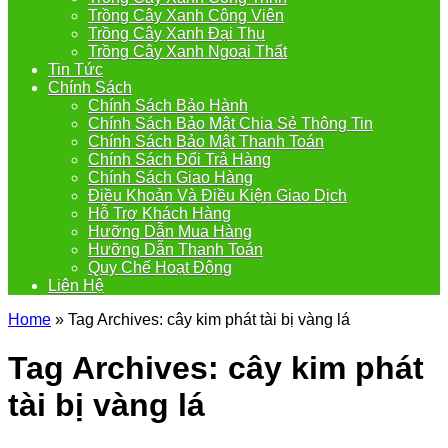
Trồng Cây Xanh Công Viên
Trồng Cây Xanh Đại Thụ
Trồng Cây Xanh Ngoại Thất
Tin Tức
Chính Sách
Chính Sách Bảo Hành
Chính Sách Bảo Mật Chia Sẻ Thông Tin
Chính Sách Bảo Mật Thanh Toán
Chính Sách Đổi Trả Hàng
Chính Sách Giao Hàng
Điều Khoản Và Điều Kiện Giao Dịch
Hỗ Trợ Khách Hàng
Hưỡng Dẫn Mua Hàng
Hưỡng Dẫn Thanh Toán
Quy Chế Hoạt Động
Liên Hệ
Home
»
Tag Archives: cây kim phát tài bị vàng lá
Tag Archives:
cây kim phát
tài bị vàng lá