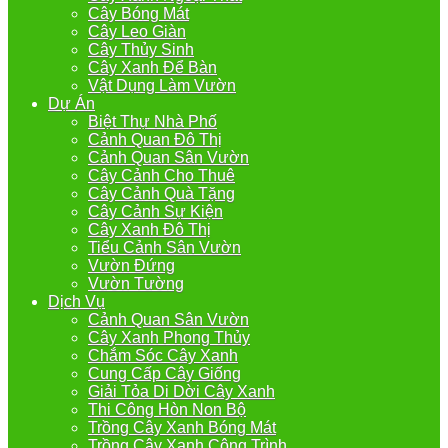
Cây Bóng Mát
Cây Leo Giàn
Cây Thủy Sinh
Cây Xanh Để Bàn
Vật Dụng Làm Vườn
Dự Án
Biệt Thự Nhà Phố
Cảnh Quan Đô Thị
Cảnh Quan Sân Vườn
Cây Cảnh Cho Thuê
Cây Cảnh Quà Tặng
Cây Cảnh Sự Kiện
Cây Xanh Đô Thị
Tiểu Cảnh Sân Vườn
Vườn Đứng
Vườn Tường
Dịch Vụ
Cảnh Quan Sân Vườn
Cây Xanh Phong Thủy
Chắm Sóc Cây Xanh
Cung Cấp Cây Giống
Giải Tỏa Di Dời Cây Xanh
Thi Công Hòn Non Bộ
Trồng Cây Xanh Bóng Mát
Trồng Cây Xanh Công Trình