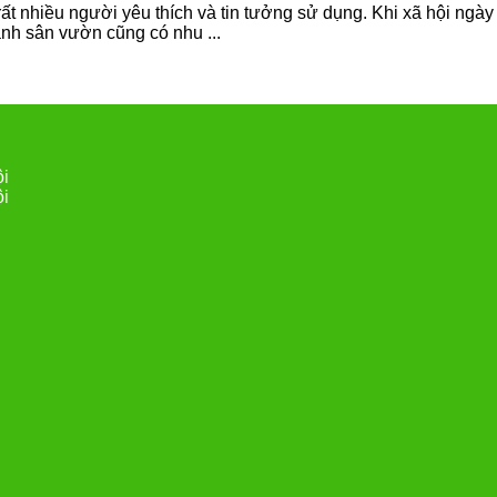
 rất nhiều người yêu thích và tin tưởng sử dụng. Khi xã hội ngà
ảnh sân vườn cũng có nhu ...
ội
ội