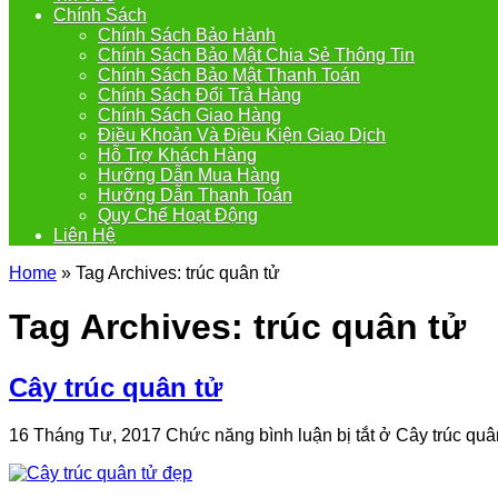
Chính Sách
Chính Sách Bảo Hành
Chính Sách Bảo Mật Chia Sẻ Thông Tin
Chính Sách Bảo Mật Thanh Toán
Chính Sách Đổi Trả Hàng
Chính Sách Giao Hàng
Điều Khoản Và Điều Kiện Giao Dịch
Hỗ Trợ Khách Hàng
Hưỡng Dẫn Mua Hàng
Hưỡng Dẫn Thanh Toán
Quy Chế Hoạt Động
Liên Hệ
Home
»
Tag Archives: trúc quân tử
Tag Archives:
trúc quân tử
Cây trúc quân tử
16 Tháng Tư, 2017
Chức năng bình luận bị tắt
ở Cây trúc quâ