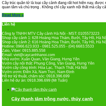
Cây trúc quân tử là loại cây cảnh đang rất hot hiện nay, được
quan tâm và chú trọng . Không chỉ cây xanh nội thất mà cây c
Read More »
Liên hệ
Công ty TNHH MTV Cây cảnh Hà Nội - MST: 0105573223
Shop cây cảnh 1: 628 Hoàng Hoa Thám, Bưởi, Tây Hồ, Hà N
Shop cây cảnh 2: 616 Hoàng Hoa Thám, Bưởi, Tây Hồ, Hà N
Hotline: 0966.623.933 - 0981.525.055 - (04) 6683.5533
Zalo, Viber: 0915.885.558
Email: viet@caycanhhanoi.com
Nhà vườn: Xuân Quan, Văn Giang, Hưng Yên
Vườn cây nội thất: Phụng Công, Văn Giang, Hưng Yên
Vườn cây công trình: Hòa Lạc, Thạch Thất, Hà Nội
Vườn ươm: Điền Xá, Nam Trực, Nam Định
Hỗ trợ kỹ thuật, chăm sóc: 0918.396.699
Liên hệ dự án: 0918.396.699 (Mr Tuấn)
Cây thanh tâm trồng nước, thủy canh