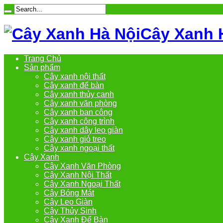
Cây Xanh 
Trang Chủ
Sản phẩm
Cây xanh nội thất
Cây xanh để bàn
Cây xanh thủy canh
Cây xanh văn phòng
Cây xanh ban công
Cây xanh công trình
Cây xanh dây leo giàn
Cây xanh giỏ treo
Cây xanh ngoại thất
Cây Xanh
Cây Xanh Văn Phòng
Cây Xanh Nội Thất
Cây Xanh Ngoại Thất
Cây Bóng Mát
Cây Leo Giàn
Cây Thủy Sinh
Cây Xanh Để Bàn