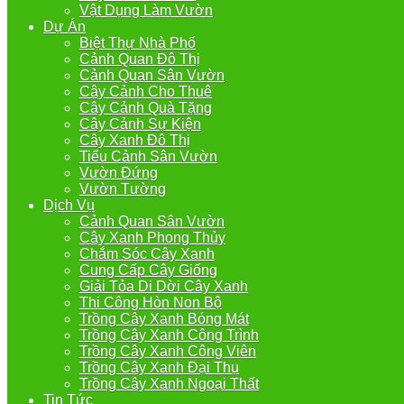
Vật Dụng Làm Vườn
Dự Án
Biệt Thự Nhà Phố
Cảnh Quan Đô Thị
Cảnh Quan Sân Vườn
Cây Cảnh Cho Thuê
Cây Cảnh Quà Tặng
Cây Cảnh Sự Kiện
Cây Xanh Đô Thị
Tiểu Cảnh Sân Vườn
Vườn Đứng
Vườn Tường
Dịch Vụ
Cảnh Quan Sân Vườn
Cây Xanh Phong Thủy
Chắm Sóc Cây Xanh
Cung Cấp Cây Giống
Giải Tỏa Di Dời Cây Xanh
Thi Công Hòn Non Bộ
Trồng Cây Xanh Bóng Mát
Trồng Cây Xanh Công Trình
Trồng Cây Xanh Công Viên
Trồng Cây Xanh Đại Thụ
Trồng Cây Xanh Ngoại Thất
Tin Tức