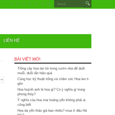
LIÊN HỆ
BÀI VIẾT MỚI
Trồng cây hoa lan tỏi trong vườn nhà để đuổi
muỗi, đuổi rắn hiệu quả
Cùng học kỹ thuật trồng và chăm sóc Hoa leo ti
gôn
Hoa huỳnh anh là hoa gì? Có ý nghĩa gì trong
phong thủy?
Ý nghĩa của hoa mai hoàng yến không phải ai
cũng biết
Hoa dạ yến thảo giá bao nhiêu? mua ở đâu Hà