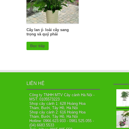
Cây lan ý- loài cây sang
trọng và quý phái
Đọc tiếp
LIÊN HỆ
Công ty TNHH MTV Cây cảnh Hà Nội -
MST: 0105573223
Shop cây cảnh 1: 628 Hoàng Hoa
Thám, Bưởi, Tây Hồ, Hà Nội
Shop cây cảnh 2: 616 Hoàng Hoa
Thám, Bưởi, Tây Hồ, Hà Nội
Hotline: 0966.623.933 - 0981.525.055 -
(04) 6683.5533