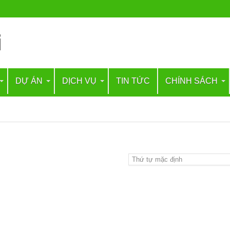
DỰ ÁN
DỊCH VỤ
TIN TỨC
CHÍNH SÁCH