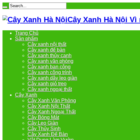
Cây Xanh Hà Nội Vì
Trang Chủ
Sản phẩm
Cây xanh nội thất
Cây xanh để bàn
Cây xanh thủy canh
Cây xanh văn phòng
Cây xanh ban công
Cây xanh công trình
Cây xanh dây leo giàn
Cây xanh giỏ treo
Cây xanh ngoại thất
Cây Xanh
Cây Xanh Văn Phòng
Cây Xanh Nội Thất
Cây Xanh Ngoại Thất
Cây Bóng Mát
Cây Leo Giàn
Cây Thủy Sinh
Cây Xanh Để Bàn
Vật Dụng Làm Vườn