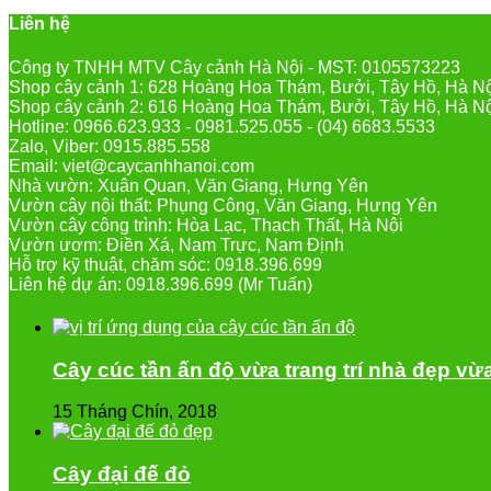
Liên hệ
Công ty TNHH MTV Cây cảnh Hà Nội - MST: 0105573223
Shop cây cảnh 1: 628 Hoàng Hoa Thám, Bưởi, Tây Hồ, Hà N
Shop cây cảnh 2: 616 Hoàng Hoa Thám, Bưởi, Tây Hồ, Hà N
Hotline: 0966.623.933 - 0981.525.055 - (04) 6683.5533
Zalo, Viber: 0915.885.558
Email: viet@caycanhhanoi.com
Nhà vườn: Xuân Quan, Văn Giang, Hưng Yên
Vườn cây nội thất: Phụng Công, Văn Giang, Hưng Yên
Vườn cây công trình: Hòa Lạc, Thạch Thất, Hà Nội
Vườn ươm: Điền Xá, Nam Trực, Nam Định
Hỗ trợ kỹ thuật, chăm sóc: 0918.396.699
Liên hệ dự án: 0918.396.699 (Mr Tuấn)
Cây cúc tần ấn độ vừa trang trí nhà đẹp vừ
15 Tháng Chín, 2018
Cây đại đế đỏ