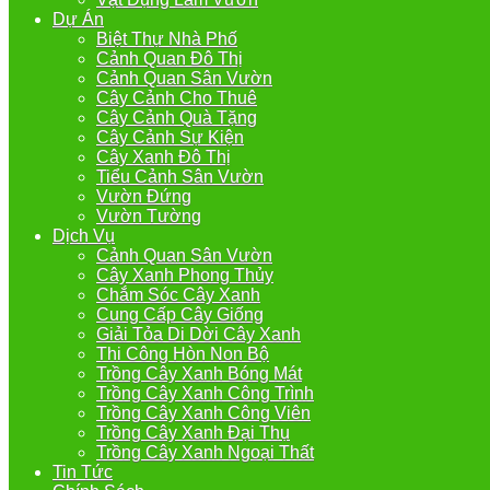
Dự Án
Biệt Thự Nhà Phố
Cảnh Quan Đô Thị
Cảnh Quan Sân Vườn
Cây Cảnh Cho Thuê
Cây Cảnh Quà Tặng
Cây Cảnh Sự Kiện
Cây Xanh Đô Thị
Tiểu Cảnh Sân Vườn
Vườn Đứng
Vườn Tường
Dịch Vụ
Cảnh Quan Sân Vườn
Cây Xanh Phong Thủy
Chắm Sóc Cây Xanh
Cung Cấp Cây Giống
Giải Tỏa Di Dời Cây Xanh
Thi Công Hòn Non Bộ
Trồng Cây Xanh Bóng Mát
Trồng Cây Xanh Công Trình
Trồng Cây Xanh Công Viên
Trồng Cây Xanh Đại Thụ
Trồng Cây Xanh Ngoại Thất
Tin Tức