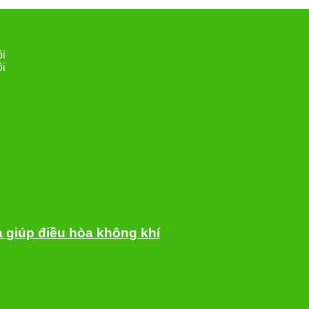
ội
ội
a giúp điều hòa không khí