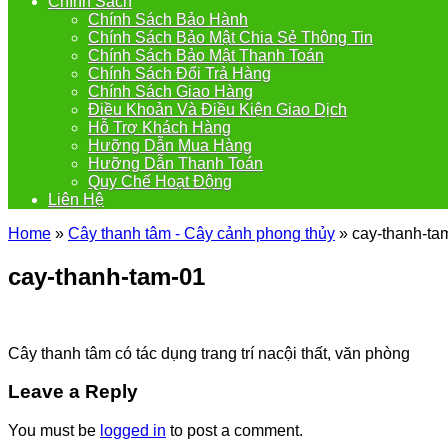
Chính Sách
Chính Sách Bảo Hành
Chính Sách Bảo Mật Chia Sẻ Thông Tin
Chính Sách Bảo Mật Thanh Toán
Chính Sách Đổi Trả Hàng
Chính Sách Giao Hàng
Điều Khoản Và Điều Kiện Giao Dịch
Hỗ Trợ Khách Hàng
Hưỡng Dẫn Mua Hàng
Hưỡng Dẫn Thanh Toán
Quy Chế Hoạt Động
Liên Hệ
Home
»
Cây thanh tâm - Cây cảnh phong thủy
»
cay-thanh-ta
cay-thanh-tam-01
Cây thanh tâm có tác dụng trang trí nacội thất, văn phòng
Leave a Reply
You must be
logged in
to post a comment.