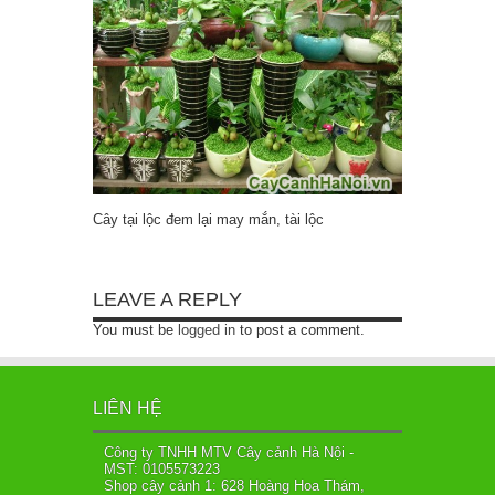
Cây tại lộc đem lại may mắn, tài lộc
LEAVE A REPLY
You must be
logged in
to post a comment.
LIÊN HỆ
Công ty TNHH MTV Cây cảnh Hà Nội -
MST: 0105573223
Shop cây cảnh 1: 628 Hoàng Hoa Thám,