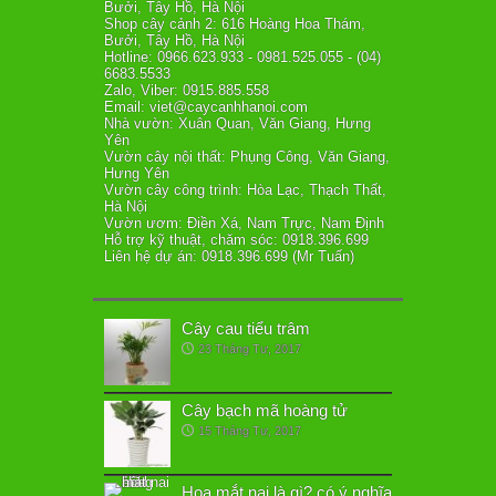
Bưởi, Tây Hồ, Hà Nội
Shop cây cảnh 2: 616 Hoàng Hoa Thám,
Bưởi, Tây Hồ, Hà Nội
Hotline: 0966.623.933 - 0981.525.055 - (04)
6683.5533
Zalo, Viber: 0915.885.558
Email: viet@caycanhhanoi.com
Nhà vườn: Xuân Quan, Văn Giang, Hưng
Yên
Vườn cây nội thất: Phụng Công, Văn Giang,
Hưng Yên
Vườn cây công trình: Hòa Lạc, Thạch Thất,
Hà Nội
Vườn ươm: Điền Xá, Nam Trực, Nam Định
Hỗ trợ kỹ thuật, chăm sóc: 0918.396.699
Liên hệ dự án: 0918.396.699 (Mr Tuấn)
Cây cau tiểu trâm
23 Tháng Tư, 2017
Cây bạch mã hoàng tử
15 Tháng Tư, 2017
Hoa mắt nai là gì? có ý nghĩa