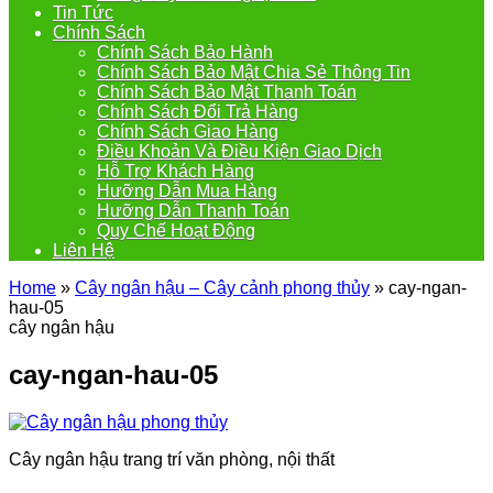
Tin Tức
Chính Sách
Chính Sách Bảo Hành
Chính Sách Bảo Mật Chia Sẻ Thông Tin
Chính Sách Bảo Mật Thanh Toán
Chính Sách Đổi Trả Hàng
Chính Sách Giao Hàng
Điều Khoản Và Điều Kiện Giao Dịch
Hỗ Trợ Khách Hàng
Hưỡng Dẫn Mua Hàng
Hưỡng Dẫn Thanh Toán
Quy Chế Hoạt Động
Liên Hệ
Home
»
Cây ngân hậu – Cây cảnh phong thủy
»
cay-ngan-
hau-05
cây ngân hậu
cay-ngan-hau-05
Cây ngân hậu trang trí văn phòng, nội thất