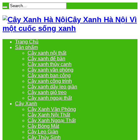
Cây Xanh Hà Nội Vì
một cuốc sống xanh
Trang Chủ
Sản phẩm
Cây xanh nội thất
Cây xanh để bàn
Cây xanh thủy canh
Cây xanh văn phòng
Cây xanh ban công
Cây xanh công trình
Cây xanh dây leo giàn
Cây xanh giỏ treo
Cây xanh ngoại thất
Cây Xanh
Cây Xanh Văn Phòng
Cây Xanh Nội Thất
Cây Xanh Ngoại Thất
Cây Bóng Mát
Cây Leo Giàn
Cây Thủy Sinh