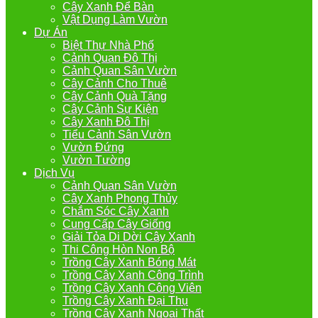
Cây Xanh Để Bàn
Vật Dụng Làm Vườn
Dự Án
Biệt Thự Nhà Phố
Cảnh Quan Đô Thị
Cảnh Quan Sân Vườn
Cây Cảnh Cho Thuê
Cây Cảnh Quà Tặng
Cây Cảnh Sự Kiện
Cây Xanh Đô Thị
Tiểu Cảnh Sân Vườn
Vườn Đứng
Vườn Tường
Dịch Vụ
Cảnh Quan Sân Vườn
Cây Xanh Phong Thủy
Chắm Sóc Cây Xanh
Cung Cấp Cây Giống
Giải Tỏa Di Dời Cây Xanh
Thi Công Hòn Non Bộ
Trồng Cây Xanh Bóng Mát
Trồng Cây Xanh Công Trình
Trồng Cây Xanh Công Viên
Trồng Cây Xanh Đại Thụ
Trồng Cây Xanh Ngoại Thất