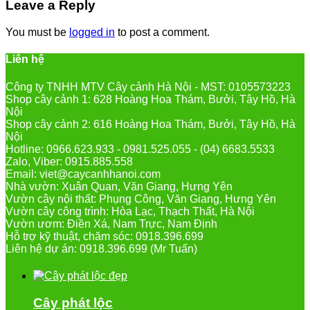
Leave a Reply
You must be
logged in
to post a comment.
Liên hệ
Công ty TNHH MTV Cây cảnh Hà Nội - MST: 0105573223
Shop cây cảnh 1: 628 Hoàng Hoa Thám, Bưởi, Tây Hồ, Hà
Nội
Shop cây cảnh 2: 616 Hoàng Hoa Thám, Bưởi, Tây Hồ, Hà
Nội
Hotline: 0966.623.933 - 0981.525.055 - (04) 6683.5533
Zalo, Viber: 0915.885.558
Email: viet@caycanhhanoi.com
Nhà vườn: Xuân Quan, Văn Giang, Hưng Yên
Vườn cây nội thất: Phụng Công, Văn Giang, Hưng Yên
Vườn cây công trình: Hòa Lạc, Thạch Thất, Hà Nội
Vườn ươm: Điền Xá, Nam Trực, Nam Định
Hỗ trợ kỹ thuật, chăm sóc: 0918.396.699
Liên hệ dự án: 0918.396.699 (Mr Tuấn)
Cây phát lộc